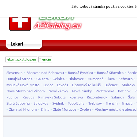
Táto webová stránka používa cookies. P
Lekari
lekari.azkatalog.eu
Trenčín
-
-
-
-
Slovensko
Bánovce nad Bebravou
Banská Bystrica
Banská Štiavnica
Barde
-
-
-
-
-
-
Dunajská Streda
Galanta
Gelnica
Hlohovec
Humenné
Ilava
Kežmarok
-
-
-
-
-
Kysucké Nové Mesto
Levice
Levoča
Liptovský Mikuláš
Lučenec
Malacky
-
-
-
-
-
Nové Mesto nad Váhom
Nové Zámky
Nové Zámky
Partizánske
Pezinok
P
-
-
-
-
-
-
Púchov
Revúca
Rimavská Sobota
Rožňava
Ružomberok
Sabinov
Šaľa
-
-
-
-
-
-
-
Stará Ľubovňa
Stropkov
Svidník
Topoľčany
Trebišov
Trenčín
Trnava
-
-
-
-
-
Žiar nad Hronom
Žilina
Zlaté Moravce
Zvolen
Všechny města dle abeced