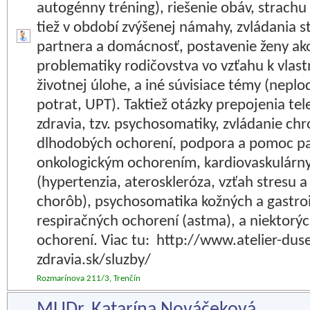
autogénny tréning), riešenie obáv, strachu 
tiež v období zvýšenej námahy, zvládania st
partnera a domácnosť, postavenie ženy ak
problematiky rodičovstva vo vzťahu k vlas
životnej úlohe, a iné súvisiace témy (nepl
potrat, UPT). Taktiež otázky prepojenia t
zdravia, tzv. psychosomatiky, zvládanie ch
dlhodobých ochorení, podpora a pomoc p
onkologickým ochorením, kardiovaskulárn
(hypertenzia, ateroskleróza, vzťah stresu 
chorôb), psychosomatika kožných a gastroi
respiračných ochorení (astma), a niektorý
ochorení. Viac tu: http://www.atelier-dus
zdravia.sk/sluzby/
Rozmarínova 211/3, Trenčín