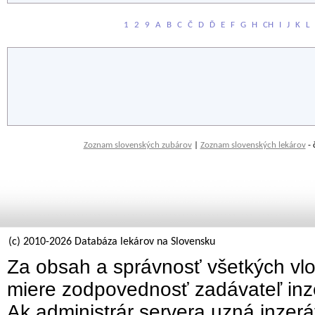
1
2
9
A
B
C
Č
D
Ď
E
F
G
H
CH
I
J
K
L
Zoznam slovenských zubárov
|
Zoznam slovenských lekárov
- 
(c) 2010-2026 Databáza lekárov na Slovensku
Za obsah a správnosť všetkých vlo
miere zodpovednosť zadávateľ inz
Ak administrár servera uzná inzer