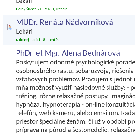
Lekári
Dolný Šianec 7159/18D, Trenčín
MUDr. Renáta Nádvorníková
Lekári
K dolnej stanici 18, Trenčín
PhDr. et Mgr. Alena Bednárová
Poskytujem odborné psychologické poraden
osobnostného rastu, sebarozvoja, riešeni
vzťahových problémov. Pracujem s jednotl
mňa možnosť využiť nasledovné služby: - 
tréning, rôzne relaxačné postupy, imaginácia
hypnóza, hypnoterapia - on-line konzultáci
telefón, web kameru, alebo emailom. Rad
priestor špeciálne ženám, či už v období 
príprava na pôrod a šestonedelie, relaxač