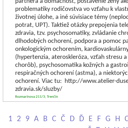
partnera a domácnosť, postavenie ženy ak
problematiky rodičovstva vo vzťahu k vlas
životnej úlohe, a iné súvisiace témy (nepl
potrat, UPT). Taktiež otázky prepojenia t
zdravia, tzv. psychosomatiky, zvládanie ch
dlhodobých ochorení, podpora a pomoc p
onkologickým ochorením, kardiovaskulárn
(hypertenzia, ateroskleróza, vzťah stresu 
chorôb), psychosomatika kožných a gastroi
respiračných ochorení (astma), a niektorý
ochorení. Viac tu: http://www.atelier-dus
zdravia.sk/sluzby/
Rozmarínova 211/3, Trenčín
1
2
9
A
B
C
Č
D
Ď
E
F
G
H