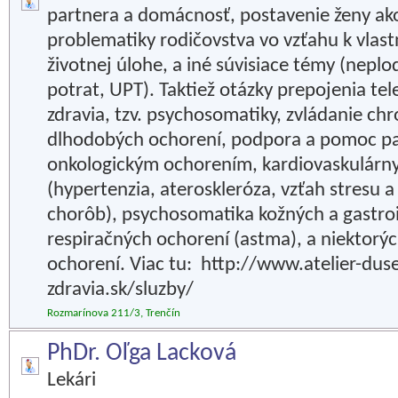
partnera a domácnosť, postavenie ženy ak
problematiky rodičovstva vo vzťahu k vlas
životnej úlohe, a iné súvisiace témy (nepl
potrat, UPT). Taktiež otázky prepojenia t
zdravia, tzv. psychosomatiky, zvládanie ch
dlhodobých ochorení, podpora a pomoc p
onkologickým ochorením, kardiovaskulárn
(hypertenzia, ateroskleróza, vzťah stresu 
chorôb), psychosomatika kožných a gastroi
respiračných ochorení (astma), a niektorý
ochorení. Viac tu: http://www.atelier-dus
zdravia.sk/sluzby/
Rozmarínova 211/3, Trenčín
PhDr. Oľga Lacková
Lekári