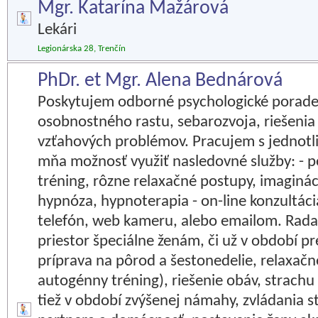
Mgr. Katarína Mažárová
Lekári
Legionárska 28, Trenčín
PhDr. et Mgr. Alena Bednárová
Poskytujem odborné psychologické poraden
osobnostného rastu, sebarozvoja, riešeni
vzťahových problémov. Pracujem s jednotl
mňa možnosť využiť nasledovné služby: - 
tréning, rôzne relaxačné postupy, imaginácia
hypnóza, hypnoterapia - on-line konzultáci
telefón, web kameru, alebo emailom. Rad
priestor špeciálne ženám, či už v období 
príprava na pôrod a šestonedelie, relaxač
autogénny tréning), riešenie obáv, strachu 
tiež v období zvýšenej námahy, zvládania st