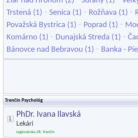
Žiar nad Hronom
(2)
Šurany
(1)
Veľk
-
-
-
Trstená
(1)
Senica
(1)
Rožňava
(1)
-
-
Považská Bystrica
(1)
Poprad
(1)
Mo
-
-
Komárno
(1)
Dunajská Streda
(1)
Ča
-
Bánovce nad Bebravou
(1)
Banka - Pi
Trenčín Psychológ
PhDr. Ivana Ilavská
Lekári
Legionárska 28, Trenčín