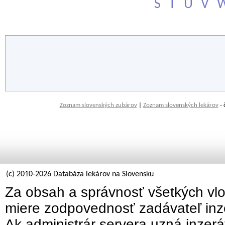
Š
T
U
V
Zoznam slovenských zubárov
|
Zoznam slovenských lekárov
- 
(c) 2010-2026 Databáza lekárov na Slovensku
Za obsah a správnosť všetkých vlo
miere zodpovednosť zadávateľ inz
Ak administrár servera uzná inzer