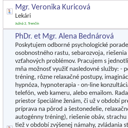
Mgr. Veronika Kuricová
Lekári
Južná 2, Trenčín
PhDr. et Mgr. Alena Bednárová
Poskytujem odborné psychologické poraden
osobnostného rastu, sebarozvoja, riešeni
vzťahových problémov. Pracujem s jednotl
mňa možnosť využiť nasledovné služby: - 
tréning, rôzne relaxačné postupy, imaginácia
hypnóza, hypnoterapia - on-line konzultáci
telefón, web kameru, alebo emailom. Rad
priestor špeciálne ženám, či už v období 
príprava na pôrod a šestonedelie, relaxač
autogénny tréning), riešenie obáv, strachu 
tiež v období zvýšenej námahy, zvládania st