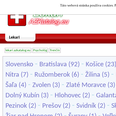
Táto webová stránka používa cookies. P
Lekari
lekari.azkatalog.eu
Psychológ
Trenčín
-
-
Slovensko
Bratislava
(92)
Košice
(23
-
-
-
Nitra
(7)
Ružomberok
(6)
Žilina
(5)
-
-
Šaľa
(4)
Zvolen
(3)
Zlaté Moravce
(3
-
-
Dolný Kubín
(3)
Hlohovec
(2)
Galant
-
-
-
Pezinok
(2)
Prešov
(2)
Svidník
(2)
S
-
-