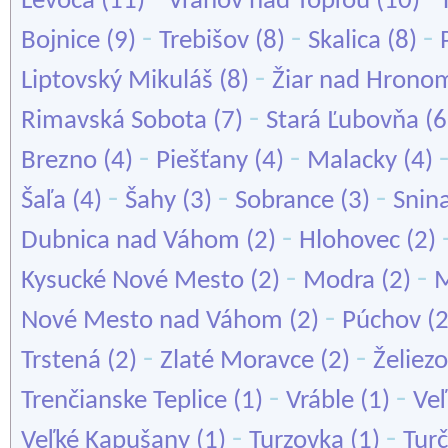
Levoča
(11)
Vranov nad Topľou
(10)
-
-
-
Bojnice
(9)
Trebišov
(8)
Skalica
(8)
-
Liptovský Mikuláš
(8)
Žiar nad Hrono
-
Rimavská Sobota
(7)
Stará Ľubovňa
(6
-
-
Brezno
(4)
Piešťany
(4)
Malacky
(4)
-
-
-
Šaľa
(4)
Šahy
(3)
Sobrance
(3)
Snin
-
Dubnica nad Váhom
(2)
Hlohovec
(2)
-
-
Kysucké Nové Mesto
(2)
Modra
(2)
M
-
Nové Mesto nad Váhom
(2)
Púchov
(
-
-
Trstená
(2)
Zlaté Moravce
(2)
Želiez
-
-
Trenčianske Teplice
(1)
Vráble
(1)
Ve
-
-
Veľké Kapušany
(1)
Turzovka
(1)
Turč