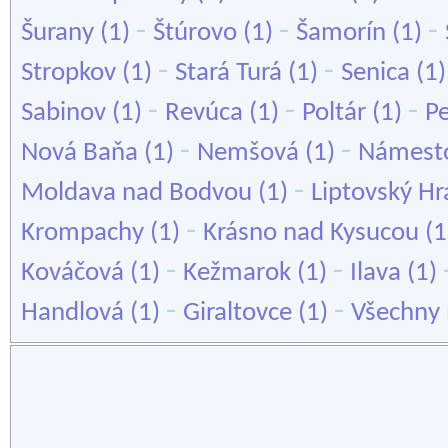
-
-
-
Šurany
(1)
Štúrovo
(1)
Šamorín
(1)
-
-
Stropkov
(1)
Stará Turá
(1)
Senica
(1
-
-
-
Sabinov
(1)
Revúca
(1)
Poltár
(1)
P
-
-
Nová Baňa
(1)
Nemšová
(1)
Námest
-
Moldava nad Bodvou
(1)
Liptovský H
-
Krompachy
(1)
Krásno nad Kysucou
(1
-
-
Kováčová
(1)
Kežmarok
(1)
Ilava
(1)
-
-
Handlová
(1)
Giraltovce
(1)
Všechny 