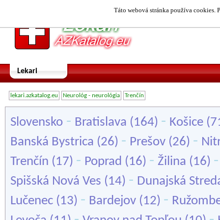
Táto webová stránka používa cookies. P
Lekari
lekari.azkatalog.eu
Neurológ - neurológia
Trenčín
-
-
Slovensko
Bratislava
(164)
Košice
(7
-
-
Banská Bystrica
(26)
Prešov
(26)
Nit
-
-
Trenčín
(17)
Poprad
(16)
Žilina
(16)
-
Spišská Nová Ves
(14)
Dunajská Stred
-
-
Lučenec
(13)
Bardejov
(12)
Ružombe
-
-