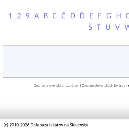
1
2
9
A
B
C
Č
D
Ď
E
F
G
H
Š
T
U
V
Zoznam slovenských zubárov
|
Zoznam slovenských lekárov
- 
(c) 2010-2026 Databáza lekárov na Slovensku