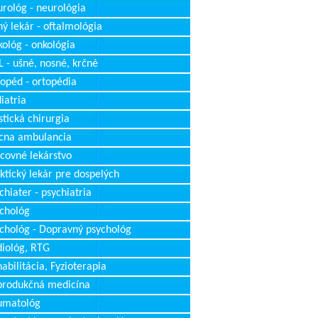
rológ - neurológia
ý lekár - oftalmológia
ológ - onkológia
 - ušné, nosné, krčné
opéd - ortopédia
iatria
stická chirurgia
cna ambulancia
covné lekárstvo
ktický lekár pre dospelých
chiater - psychiatria
chológ
chológ - Dopravný psychológ
iológ, RTG
abilitácia, Fyzioterapia
produkčná medicína
umatológ