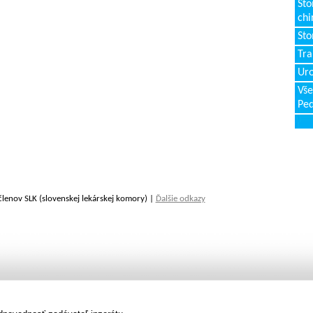
Sto
chi
Sto
Tr
Uro
Vše
Ped
členov SLK (slovenskej lekárskej komory) |
Ďalšie odkazy