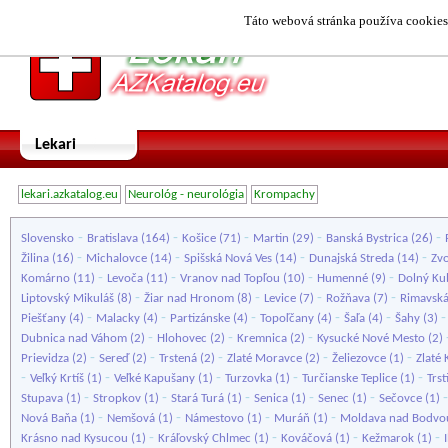
Táto webová stránka používa cookies.
Lekari
lekari.azkatalog.eu
Neurológ - neurológia
Krompachy
-
-
-
-
-
Slovensko
Bratislava
(164)
Košice
(71)
Martin
(29)
Banská Bystrica
(26)
-
-
-
-
Žilina
(16)
Michalovce
(14)
Spišská Nová Ves
(14)
Dunajská Streda
(14)
Zv
-
-
-
-
Komárno
(11)
Levoča
(11)
Vranov nad Topľou
(10)
Humenné
(9)
Dolný Ku
-
-
-
-
Liptovský Mikuláš
(8)
Žiar nad Hronom
(8)
Levice
(7)
Rožňava
(7)
Rimavská
-
-
-
-
-
Piešťany
(4)
Malacky
(4)
Partizánske
(4)
Topoľčany
(4)
Šaľa
(4)
Šahy
(3)
-
-
-
Dubnica nad Váhom
(2)
Hlohovec
(2)
Kremnica
(2)
Kysucké Nové Mesto
(2)
-
-
-
-
-
Prievidza
(2)
Sereď
(2)
Trstená
(2)
Zlaté Moravce
(2)
Želiezovce
(1)
Zlaté 
-
-
-
-
-
Veľký Krtíš
(1)
Veľké Kapušany
(1)
Turzovka
(1)
Turčianske Teplice
(1)
Trst
-
-
-
-
-
Stupava
(1)
Stropkov
(1)
Stará Turá
(1)
Senica
(1)
Senec
(1)
Sečovce
(1)
-
-
-
-
Nová Baňa
(1)
Nemšová
(1)
Námestovo
(1)
Muráň
(1)
Moldava nad Bodvo
-
-
-
-
Krásno nad Kysucou
(1)
Kráľovský Chlmec
(1)
Kováčová
(1)
Kežmarok
(1)