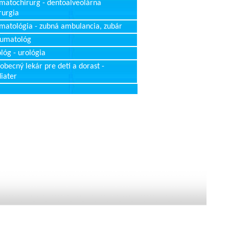
matochirurg - dentoalveolárna
rurgia
matológia - zubná ambulancia, zubár
aumatológ
lóg - urológia
obecný lekár pre deti a dorast -
iater