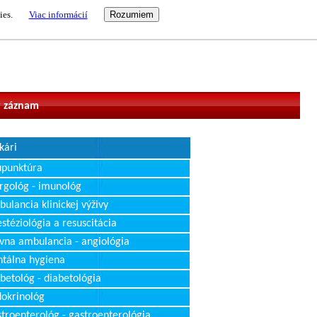
ies.
Viac informácií
vateľ
 záznam
kári
upunktúra
rgológ - imunológ
ulancia klinickej výživy
stéziológia a resuscitácia
vna ambulancia - angiológia
tálna hygiena
betológ - diabetológia
okrinológ
troenterológ - gastroenterológia