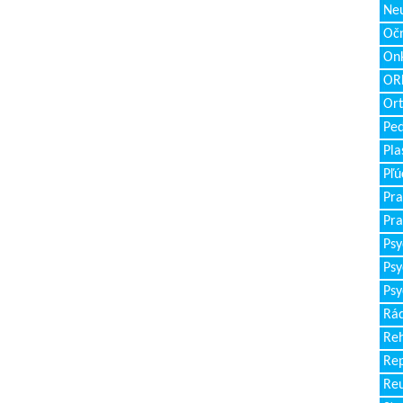
Neu
Očn
Onk
ORL
Ort
Ped
Pla
Pľú
Pra
Pra
Psy
Psy
Psy
Rád
Reh
Re
Re