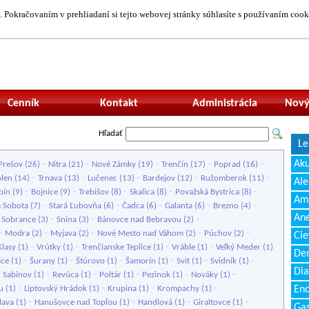
 Pokračovaním v prehliadaní si tejto webovej stránky súhlasíte s používaním cook
Neprihlásený uží
Cenník
Kontakt
Administrácia
Nový
Hľadať
Le
-
-
-
-
-
Ak
Prešov
(26)
Nitra
(21)
Nové Zámky
(19)
Trenčín
(17)
Poprad
(16)
-
-
-
-
-
olen
(14)
Trnava
(13)
Lučenec
(13)
Bardejov
(12)
Ružomberok
(11)
Ale
-
-
-
-
-
bín
(9)
Bojnice
(9)
Trebišov
(8)
Skalica
(8)
Považská Bystrica
(8)
Amb
-
-
-
-
-
 Sobota
(7)
Stará Ľubovňa
(6)
Čadca
(6)
Galanta
(6)
Brezno
(4)
Ane
-
-
-
-
Sobrance
(3)
Snina
(3)
Bánovce nad Bebravou
(2)
-
-
-
-
-
Modra
(2)
Myjava
(2)
Nové Mesto nad Váhom
(2)
Púchov
(2)
Cie
-
-
-
-
Klasy
(1)
Vrútky
(1)
Trenčianske Teplice
(1)
Vráble
(1)
Veľký Meder
(1)
Den
-
-
-
-
-
-
ice
(1)
Šurany
(1)
Štúrovo
(1)
Šamorín
(1)
Svit
(1)
Svidník
(1)
Dia
-
-
-
-
-
-
Sabinov
(1)
Revúca
(1)
Poltár
(1)
Pezinok
(1)
Nováky
(1)
-
-
-
-
u
(1)
Liptovský Hrádok
(1)
Krupina
(1)
Krompachy
(1)
End
-
-
-
-
Ilava
(1)
Hanušovce nad Topľou
(1)
Handlová
(1)
Giraltovce
(1)
Gas