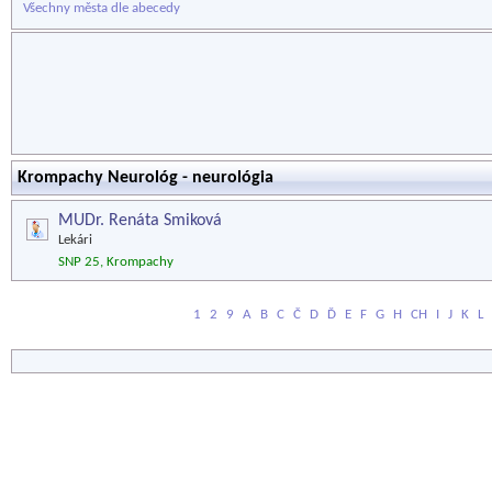
Všechny města dle abecedy
Krompachy Neurológ - neurológia
MUDr. Renáta Smiková
Lekári
SNP 25, Krompachy
1
2
9
A
B
C
Č
D
Ď
E
F
G
H
CH
I
J
K
L