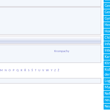
Gen
Ger
Gyn
Hem
Ho
Chi
Inf
Int
Krompachy
Kar
Kli
Kož
M
N
O
P
Q
R
Ř
S
Š
T
U
V
W
Y
Z
Ž
de
Log
Ma
Nef
neu
Neu