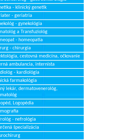
etika - klinický genetik
iater - geriatria
ekológ - gynekológia
atológ a Transfuziológ
meopat - homeopatia
rurg - chirurgia
ektológia, cestovná medicína, očkovanie
erná ambulancia, internista
diológ - kardiológia
nická farmakológia
ný lekár, dermatovenerológ,
rmatológ
opéd, Logopédia
mografia
rológ - nefrológia
rčená špecializácia
rochirurg