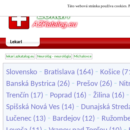
Táto webová stránka používa cookies. P
Lekari
lekari.azkatalog.eu
Neurológ - neurológia
Michalovce
-
-
Slovensko
Bratislava
(164)
Košice
(7
-
-
Banská Bystrica
(26)
Prešov
(26)
Nit
-
-
Trenčín
(17)
Poprad
(16)
Žilina
(16)
-
Spišská Nová Ves
(14)
Dunajská Stred
-
-
Lučenec
(13)
Bardejov
(12)
Ružombe
-
-