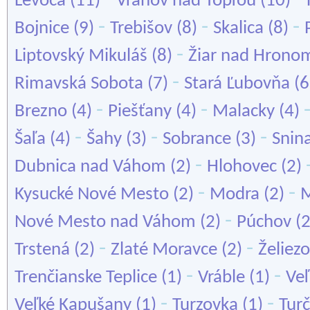
Levoča
(11)
Vranov nad Topľou
(10)
-
-
-
Bojnice
(9)
Trebišov
(8)
Skalica
(8)
-
Liptovský Mikuláš
(8)
Žiar nad Hrono
-
Rimavská Sobota
(7)
Stará Ľubovňa
(6
-
-
Brezno
(4)
Piešťany
(4)
Malacky
(4)
-
-
-
Šaľa
(4)
Šahy
(3)
Sobrance
(3)
Snin
-
Dubnica nad Váhom
(2)
Hlohovec
(2)
-
-
Kysucké Nové Mesto
(2)
Modra
(2)
M
-
Nové Mesto nad Váhom
(2)
Púchov
(
-
-
Trstená
(2)
Zlaté Moravce
(2)
Želiez
-
-
Trenčianske Teplice
(1)
Vráble
(1)
Ve
-
-
Veľké Kapušany
(1)
Turzovka
(1)
Turč