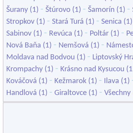
-
-
-
Šurany
(1)
Štúrovo
(1)
Šamorín
(1)
-
-
Stropkov
(1)
Stará Turá
(1)
Senica
(1
-
-
-
Sabinov
(1)
Revúca
(1)
Poltár
(1)
P
-
-
Nová Baňa
(1)
Nemšová
(1)
Námest
-
Moldava nad Bodvou
(1)
Liptovský H
-
Krompachy
(1)
Krásno nad Kysucou
(1
-
-
Kováčová
(1)
Kežmarok
(1)
Ilava
(1)
-
-
Handlová
(1)
Giraltovce
(1)
Všechny 