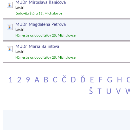
MUDr. Miroslava Raničová
Lekári
Ľudovíta Štúra 12, Michalovce
MUDr. Magdaléna Petrová
Lekári
Námestie osloboditeľov 25, Michalovce
MUDr. Mária Bálintová
Lekári
Námestie osloboditeľov 25, Michalovce
1
2
9
A
B
C
Č
D
Ď
E
F
G
H
Š
T
U
V