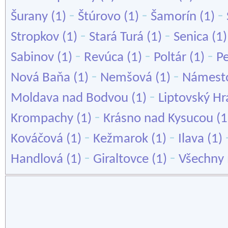
-
-
-
Šurany
(1)
Štúrovo
(1)
Šamorín
(1)
-
-
Stropkov
(1)
Stará Turá
(1)
Senica
(1
-
-
-
Sabinov
(1)
Revúca
(1)
Poltár
(1)
P
-
-
Nová Baňa
(1)
Nemšová
(1)
Námest
-
Moldava nad Bodvou
(1)
Liptovský H
-
Krompachy
(1)
Krásno nad Kysucou
(1
-
-
Kováčová
(1)
Kežmarok
(1)
Ilava
(1)
-
-
Handlová
(1)
Giraltovce
(1)
Všechny 