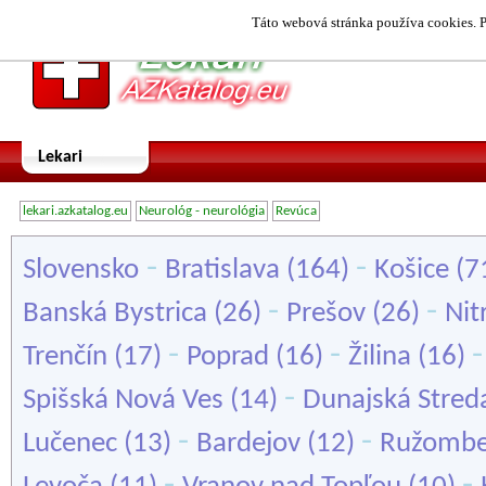
Táto webová stránka používa cookies. P
Lekari
lekari.azkatalog.eu
Neurológ - neurológia
Revúca
-
-
Slovensko
Bratislava
(164)
Košice
(7
-
-
Banská Bystrica
(26)
Prešov
(26)
Nit
-
-
Trenčín
(17)
Poprad
(16)
Žilina
(16)
-
Spišská Nová Ves
(14)
Dunajská Stred
-
-
Lučenec
(13)
Bardejov
(12)
Ružombe
-
-