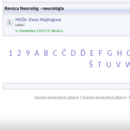
Revúca Neurológ - neurológia
MUDr. Dana Majlingová
Lekári
V. Clementisa 1165/19, Revúca
1
2
9
A
B
C
Č
D
Ď
E
F
G
H
Š
T
U
V
Zoznam slovenských zubárov
|
Zoznam slovenských lekárov
- 