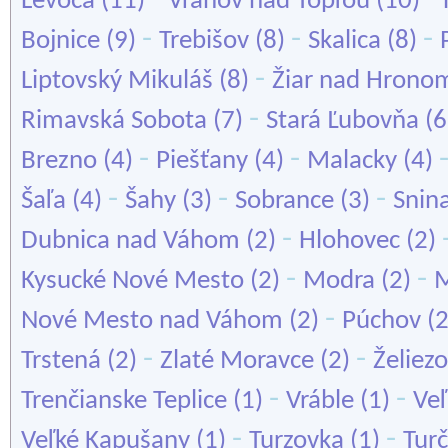
Levoča
(11)
Vranov nad Topľou
(10)
-
-
-
Bojnice
(9)
Trebišov
(8)
Skalica
(8)
-
Liptovský Mikuláš
(8)
Žiar nad Hrono
-
Rimavská Sobota
(7)
Stará Ľubovňa
(6
-
-
Brezno
(4)
Piešťany
(4)
Malacky
(4)
-
-
-
Šaľa
(4)
Šahy
(3)
Sobrance
(3)
Snin
-
Dubnica nad Váhom
(2)
Hlohovec
(2)
-
-
Kysucké Nové Mesto
(2)
Modra
(2)
M
-
Nové Mesto nad Váhom
(2)
Púchov
(
-
-
Trstená
(2)
Zlaté Moravce
(2)
Želiez
-
-
Trenčianske Teplice
(1)
Vráble
(1)
Ve
-
-
Veľké Kapušany
(1)
Turzovka
(1)
Turč