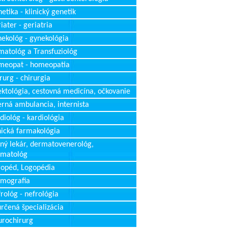
etika - klinický genetik
iater - geriatria
ekológ - gynekológia
atológ a Transfuziológ
meopat - homeopatia
rurg - chirurgia
ektológia, cestovná medicína, očkovanie
erná ambulancia, internista
diológ - kardiológia
nická farmakológia
ný lekár, dermatovenerológ,
rmatológ
opéd, Logopédia
mografia
rológ - nefrológia
rčená špecializácia
rochirurg