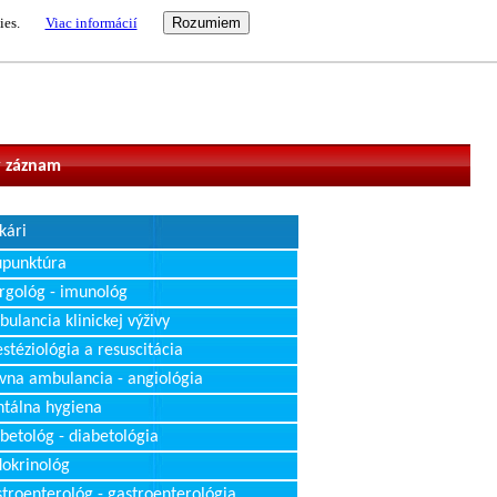
ies.
Viac informácií
vateľ
 záznam
kári
upunktúra
rgológ - imunológ
ulancia klinickej výživy
stéziológia a resuscitácia
vna ambulancia - angiológia
tálna hygiena
betológ - diabetológia
okrinológ
troenterológ - gastroenterológia