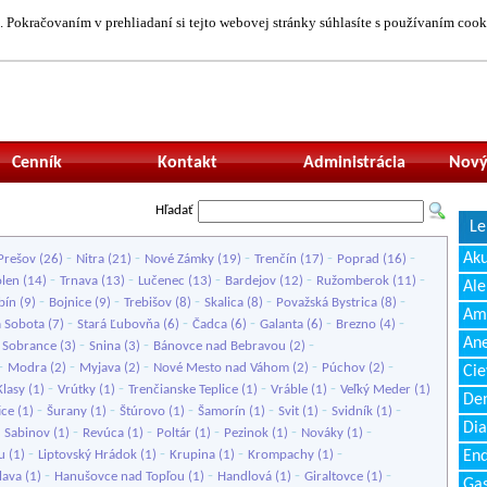
 Pokračovaním v prehliadaní si tejto webovej stránky súhlasíte s používaním cook
Neprihlásený uží
Cenník
Kontakt
Administrácia
Nový
Hľadať
Le
-
-
-
-
-
Ak
Prešov
(26)
Nitra
(21)
Nové Zámky
(19)
Trenčín
(17)
Poprad
(16)
-
-
-
-
-
olen
(14)
Trnava
(13)
Lučenec
(13)
Bardejov
(12)
Ružomberok
(11)
Ale
-
-
-
-
-
bín
(9)
Bojnice
(9)
Trebišov
(8)
Skalica
(8)
Považská Bystrica
(8)
Amb
-
-
-
-
-
 Sobota
(7)
Stará Ľubovňa
(6)
Čadca
(6)
Galanta
(6)
Brezno
(4)
Ane
-
-
-
-
Sobrance
(3)
Snina
(3)
Bánovce nad Bebravou
(2)
-
-
-
-
-
Modra
(2)
Myjava
(2)
Nové Mesto nad Váhom
(2)
Púchov
(2)
Cie
-
-
-
-
Klasy
(1)
Vrútky
(1)
Trenčianske Teplice
(1)
Vráble
(1)
Veľký Meder
(1)
Den
-
-
-
-
-
-
ice
(1)
Šurany
(1)
Štúrovo
(1)
Šamorín
(1)
Svit
(1)
Svidník
(1)
Dia
-
-
-
-
-
-
Sabinov
(1)
Revúca
(1)
Poltár
(1)
Pezinok
(1)
Nováky
(1)
-
-
-
-
u
(1)
Liptovský Hrádok
(1)
Krupina
(1)
Krompachy
(1)
End
-
-
-
-
Ilava
(1)
Hanušovce nad Topľou
(1)
Handlová
(1)
Giraltovce
(1)
Gas