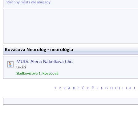
Všechny města dle abecedy
Kováčová Neurológ - neurológia
MUDr. Alena Nábělková CSc.
Lekári
Sládkovičova 1, Kováčová
1
2
9
A
B
C
Č
D
Ď
E
F
G
H
CH
I
J
K
L