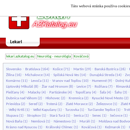
Táto webová stránka používa cookies.
Lekari
lekari.azkatalog.eu
Neurológ - neurológia
Kováčová
-
-
-
-
-
Slovensko
Bratislava
(164)
Košice
(71)
Martin
(29)
Banská Bystrica
(26)
-
-
-
-
Žilina
(16)
Michalovce
(14)
Spišská Nová Ves
(14)
Dunajská Streda
(14)
Zv
-
-
-
-
Komárno
(11)
Levoča
(11)
Vranov nad Topľou
(10)
Humenné
(9)
Dolný Ku
-
-
-
-
Liptovský Mikuláš
(8)
Žiar nad Hronom
(8)
Levice
(7)
Rožňava
(7)
Rimavská
-
-
-
-
-
Piešťany
(4)
Malacky
(4)
Partizánske
(4)
Topoľčany
(4)
Šaľa
(4)
Šahy
(3)
-
-
-
Dubnica nad Váhom
(2)
Hlohovec
(2)
Kremnica
(2)
Kysucké Nové Mesto
(2)
-
-
-
-
-
Prievidza
(2)
Sereď
(2)
Trstená
(2)
Zlaté Moravce
(2)
Želiezovce
(1)
Zlaté 
-
-
-
-
-
Veľký Krtíš
(1)
Veľké Kapušany
(1)
Turzovka
(1)
Turčianske Teplice
(1)
Trst
-
-
-
-
-
Stupava
(1)
Stropkov
(1)
Stará Turá
(1)
Senica
(1)
Senec
(1)
Sečovce
(1)
-
-
-
-
Nová Baňa
(1)
Nemšová
(1)
Námestovo
(1)
Muráň
(1)
Moldava nad Bodvo
-
-
-
-
Krásno nad Kysucou
(1)
Kráľovský Chlmec
(1)
Kováčová
(1)
Kežmarok
(1)