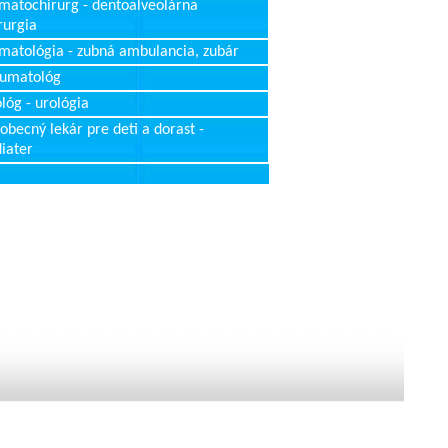
matochirurg - dentoalveolárna
rurgia
matológia - zubná ambulancia, zubár
aumatológ
lóg - urológia
obecný lekár pre deti a dorast -
iater