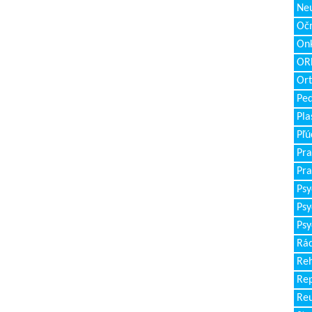
Neu
Očn
Onk
ORL
Ort
Ped
Pla
Pľú
Pra
Pra
Psy
Psy
Psy
Rád
Reh
Re
Re