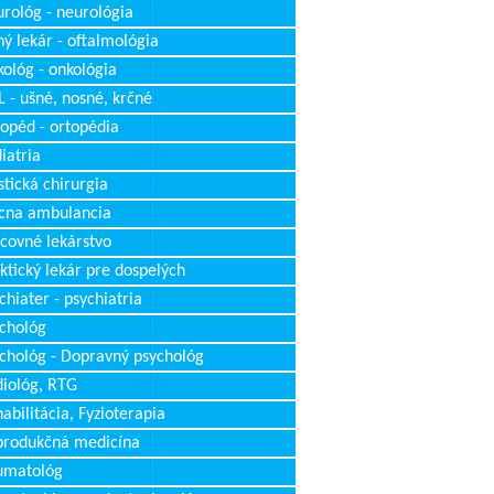
rológ - neurológia
ý lekár - oftalmológia
ológ - onkológia
 - ušné, nosné, krčné
opéd - ortopédia
iatria
stická chirurgia
cna ambulancia
covné lekárstvo
ktický lekár pre dospelých
chiater - psychiatria
chológ
chológ - Dopravný psychológ
iológ, RTG
abilitácia, Fyzioterapia
produkčná medicína
umatológ