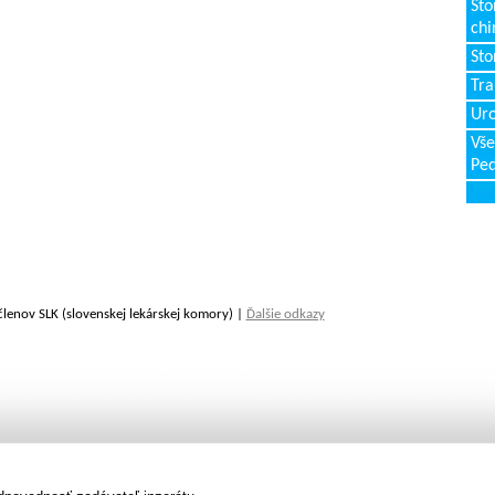
Sto
chi
Sto
Tr
Uro
Vše
Ped
členov SLK (slovenskej lekárskej komory) |
Ďalšie odkazy