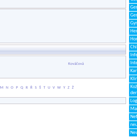
Gen
Ger
Gyn
Hem
Ho
Chi
Inf
Int
Kováčová
Kar
Kli
Kož
M
N
O
P
Q
R
Ř
S
Š
T
U
V
W
Y
Z
Ž
de
Log
Ma
Nef
neu
Neu