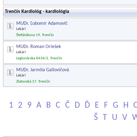
Trenčín Kardiológ - kardiológia
MUDr. Ľubomír Adamovič
Lekári
Štefánikova 19, Trenčín
MUDr. Roman Oriešek
Lekári
Legionárska 6434/2, Trenčín
MUDr. Jarmila Gallovičová
Lekári
Zlatovská 17, Trenčín
1
2
9
A
B
C
Č
D
Ď
E
F
G
H
Š
T
U
V