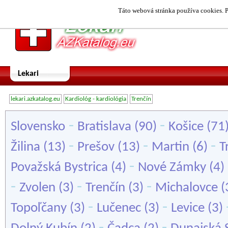
Táto webová stránka používa cookies. P
Lekari
lekari.azkatalog.eu
Kardiológ - kardiológia
Trenčín
-
-
Slovensko
Bratislava
(90)
Košice
(71
-
-
-
Žilina
(13)
Prešov
(13)
Martin
(6)
T
-
Považská Bystrica
(4)
Nové Zámky
(4)
-
-
-
Zvolen
(3)
Trenčín
(3)
Michalovce
(
-
-
Topoľčany
(3)
Lučenec
(3)
Levice
(3)
-
-