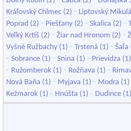
Dolný Kubín
(2)
Čadca
(2)
Dunajská 
-
Kráľovský Chlmec
(2)
Liptovský Mikul
-
-
-
Poprad
(2)
Piešťany
(2)
Skalica
(2)
-
-
Veľký Krtíš
(2)
Žiar nad Hronom
(2)
Ž
-
-
Vyšné Ružbachy
(1)
Trstená
(1)
Šaľa
-
-
-
Sobrance
(1)
Snina
(1)
Prievidza
(1
-
-
-
Ružomberok
(1)
Rožňava
(1)
Rimav
-
-
Nová Baňa
(1)
Myjava
(1)
Modra
(1
-
-
Kežmarok
(1)
Hnúšťa
(1)
Dudince
(1