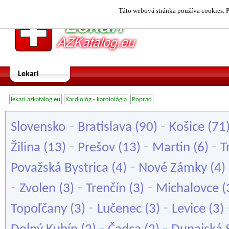
Táto webová stránka používa cookies. P
Lekari
lekari.azkatalog.eu
Kardiológ - kardiológia
Poprad
-
-
Slovensko
Bratislava
(90)
Košice
(71
-
-
-
Žilina
(13)
Prešov
(13)
Martin
(6)
T
-
Považská Bystrica
(4)
Nové Zámky
(4)
-
-
-
Zvolen
(3)
Trenčín
(3)
Michalovce
(
-
-
Topoľčany
(3)
Lučenec
(3)
Levice
(3)
-
-