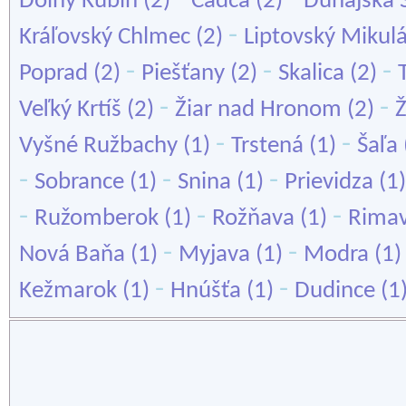
Dolný Kubín
(2)
Čadca
(2)
Dunajská 
-
Kráľovský Chlmec
(2)
Liptovský Mikul
-
-
-
Poprad
(2)
Piešťany
(2)
Skalica
(2)
-
-
Veľký Krtíš
(2)
Žiar nad Hronom
(2)
Ž
-
-
Vyšné Ružbachy
(1)
Trstená
(1)
Šaľa
-
-
-
Sobrance
(1)
Snina
(1)
Prievidza
(1
-
-
-
Ružomberok
(1)
Rožňava
(1)
Rimav
-
-
Nová Baňa
(1)
Myjava
(1)
Modra
(1
-
-
Kežmarok
(1)
Hnúšťa
(1)
Dudince
(1