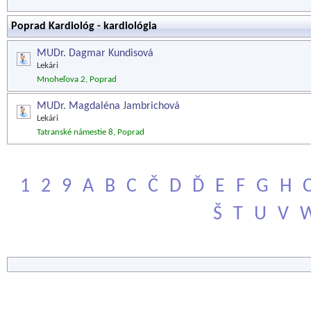
Poprad Kardiológ - kardiológia
MUDr. Dagmar Kundisová
Lekári
Mnoheľova 2, Poprad
MUDr. Magdaléna Jambrichová
Lekári
Tatranské námestie 8, Poprad
1
2
9
A
B
C
Č
D
Ď
E
F
G
H
Š
T
U
V