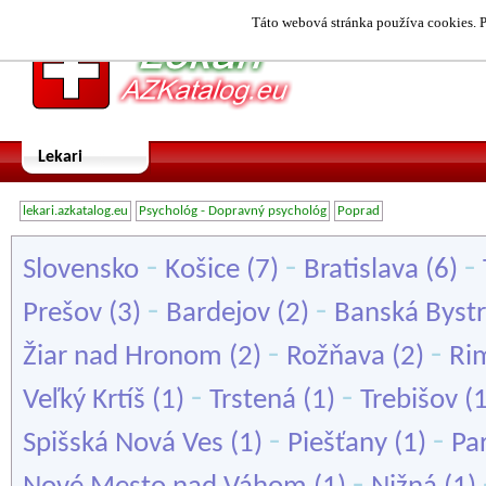
Táto webová stránka používa cookies. P
Lekari
lekari.azkatalog.eu
Psychológ - Dopravný psychológ
Poprad
-
-
-
Slovensko
Košice
(7)
Bratislava
(6)
-
-
Prešov
(3)
Bardejov
(2)
Banská Bystr
-
-
Žiar nad Hronom
(2)
Rožňava
(2)
Ri
-
-
Veľký Krtíš
(1)
Trstená
(1)
Trebišov
(
-
-
Spišská Nová Ves
(1)
Piešťany
(1)
Pa
-