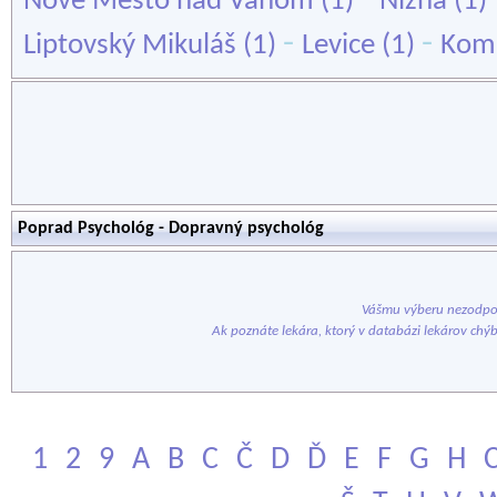
Nové Mesto nad Váhom
(1)
Nižná
(1)
-
-
Liptovský Mikuláš
(1)
Levice
(1)
Kom
Poprad Psychológ - Dopravný psychológ
Vášmu výberu nezodpov
Ak poznáte lekára, ktorý v databázi lekárov chý
1
2
9
A
B
C
Č
D
Ď
E
F
G
H