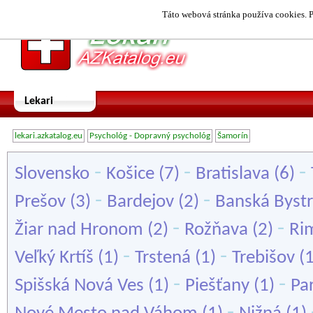
Táto webová stránka používa cookies. P
Lekari
lekari.azkatalog.eu
Psychológ - Dopravný psychológ
Šamorín
-
-
-
Slovensko
Košice
(7)
Bratislava
(6)
-
-
Prešov
(3)
Bardejov
(2)
Banská Bystr
-
-
Žiar nad Hronom
(2)
Rožňava
(2)
Ri
-
-
Veľký Krtíš
(1)
Trstená
(1)
Trebišov
(
-
-
Spišská Nová Ves
(1)
Piešťany
(1)
Pa
-