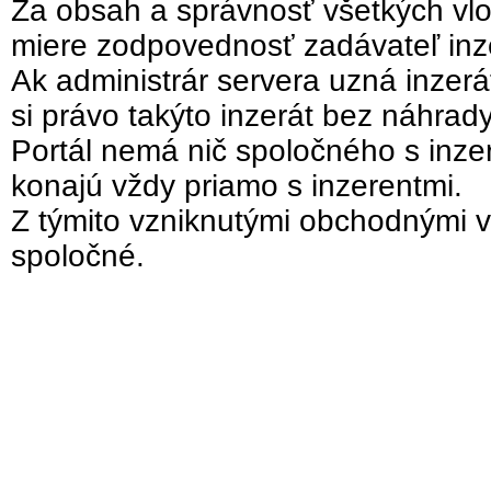
Za obsah a správnosť všetkých vlo
miere zodpovednosť zadávateľ inz
Ak administrár servera uzná inzer
si právo takýto inzerát bez náhrad
Portál nemá nič spoločného s inzer
konajú vždy priamo s inzerentmi.
Z týmito vzniknutými obchodnými v
spoločné.