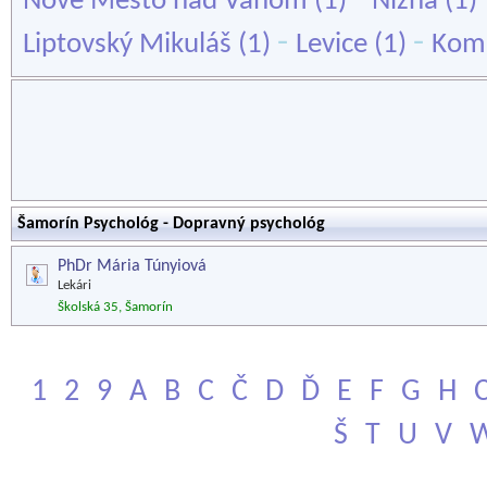
Nové Mesto nad Váhom
(1)
Nižná
(1)
-
-
Liptovský Mikuláš
(1)
Levice
(1)
Kom
Šamorín Psychológ - Dopravný psychológ
PhDr Mária Túnyiová
Lekári
Školská 35, Šamorín
1
2
9
A
B
C
Č
D
Ď
E
F
G
H
Š
T
U
V