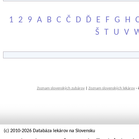
1
2
9
A
B
C
Č
D
Ď
E
F
G
H
Š
T
U
V
Zoznam slovenských zubárov
|
Zoznam slovenských lekárov
- 
(c) 2010-2026 Databáza lekárov na Slovensku