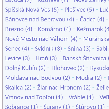
Levoča
(7)
Rožňava
(7)
Nové Zámky
-
-
Spišská Nová Ves
(5)
Plešivec
(5)
Luč
-
Bánovce nad Bebravou
(4)
Čadca
(4)
-
-
Brezno
(4)
Komárno
(4)
Kežmarok
(
-
Nové Mesto nad Váhom
(4)
Muránska
-
-
-
Senec
(4)
Svidník
(3)
Snina
(3)
Sabi
-
-
Levice
(3)
Hraň
(3)
Banská Štiavnica
-
-
Dolný Kubín
(2)
Hlohovec
(2)
Kysuck
-
-
Moldava nad Bodvou
(2)
Modra
(2)
-
-
Skalica
(2)
Žiar nad Hronom
(2)
Želi
-
-
Vranov nad Topľou
(1)
Vráble
(1)
Veľ
-
-
Sobrance
(1)
Šurany
(1)
Štúrovo
(1)