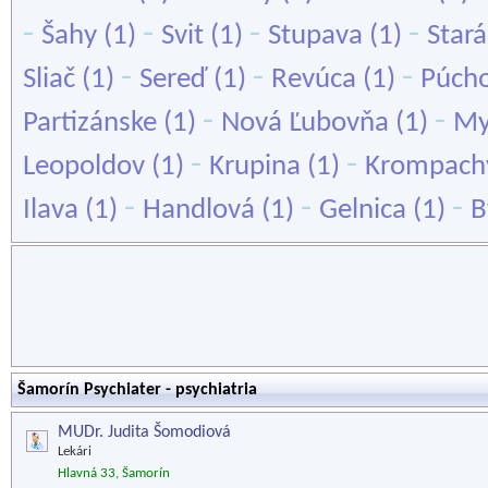
-
-
-
-
Šahy
(1)
Svit
(1)
Stupava
(1)
Stará
-
-
-
Sliač
(1)
Sereď
(1)
Revúca
(1)
Púch
-
-
Partizánske
(1)
Nová Ľubovňa
(1)
My
-
-
Leopoldov
(1)
Krupina
(1)
Krompach
-
-
-
Ilava
(1)
Handlová
(1)
Gelnica
(1)
B
Šamorín Psychiater - psychiatria
MUDr. Judita Šomodiová
Lekári
Hlavná 33, Šamorín