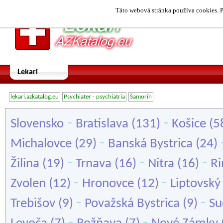
Táto webová stránka používa cookies. P
Lekari
lekari.azkatalog.eu
Psychiater - psychiatria
Šamorín
-
-
Slovensko
Bratislava
(131)
Košice
(5
-
Michalovce
(29)
Banská Bystrica
(24)
-
-
-
Žilina
(19)
Trnava
(16)
Nitra
(16)
Ri
-
-
Zvolen
(12)
Hronovce
(12)
Liptovský
-
-
Trebišov
(9)
Považská Bystrica
(9)
Su
-
-