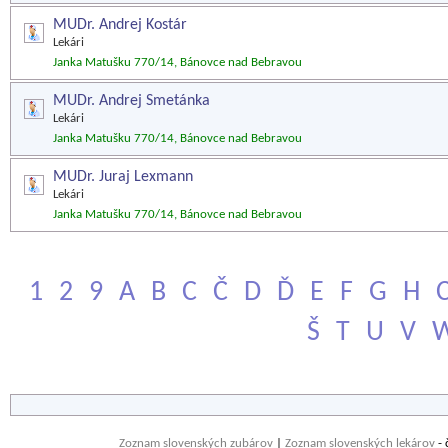
MUDr. Andrej Kostár
Lekári
Janka Matušku 770/14, Bánovce nad Bebravou
MUDr. Andrej Smetánka
Lekári
Janka Matušku 770/14, Bánovce nad Bebravou
MUDr. Juraj Lexmann
Lekári
Janka Matušku 770/14, Bánovce nad Bebravou
1
2
9
A
B
C
Č
D
Ď
E
F
G
H
Š
T
U
V
Zoznam slovenských zubárov
|
Zoznam slovenských lekárov
- 