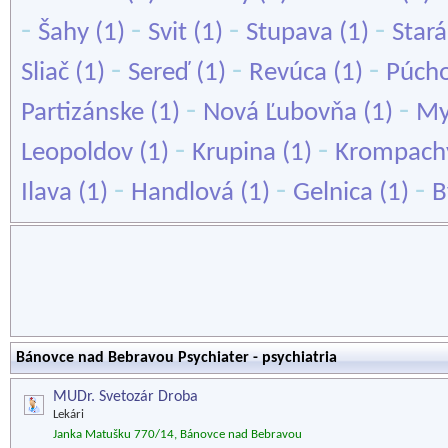
-
-
-
-
Šahy
(1)
Svit
(1)
Stupava
(1)
Stará
-
-
-
Sliač
(1)
Sereď
(1)
Revúca
(1)
Púch
-
-
Partizánske
(1)
Nová Ľubovňa
(1)
My
-
-
Leopoldov
(1)
Krupina
(1)
Krompach
-
-
-
Ilava
(1)
Handlová
(1)
Gelnica
(1)
B
Bánovce nad Bebravou Psychiater - psychiatria
MUDr. Svetozár Droba
Lekári
Janka Matušku 770/14, Bánovce nad Bebravou