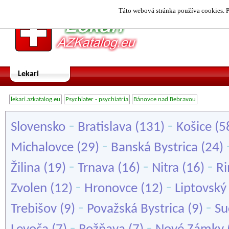
Táto webová stránka používa cookies. P
Lekari
lekari.azkatalog.eu
Psychiater - psychiatria
Bánovce nad Bebravou
-
-
Slovensko
Bratislava
(131)
Košice
(5
-
Michalovce
(29)
Banská Bystrica
(24)
-
-
-
Žilina
(19)
Trnava
(16)
Nitra
(16)
Ri
-
-
Zvolen
(12)
Hronovce
(12)
Liptovský
-
-
Trebišov
(9)
Považská Bystrica
(9)
Su
-
-