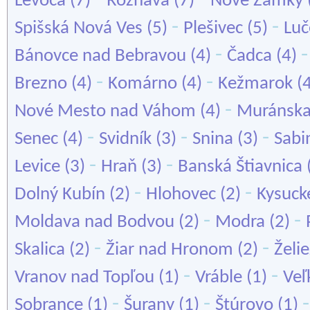
Levoča
(7)
Rožňava
(7)
Nové Zámky
-
-
Spišská Nová Ves
(5)
Plešivec
(5)
Luč
-
Bánovce nad Bebravou
(4)
Čadca
(4)
-
-
Brezno
(4)
Komárno
(4)
Kežmarok
(
-
Nové Mesto nad Váhom
(4)
Muránska
-
-
-
Senec
(4)
Svidník
(3)
Snina
(3)
Sabi
-
-
Levice
(3)
Hraň
(3)
Banská Štiavnica
-
-
Dolný Kubín
(2)
Hlohovec
(2)
Kysuck
-
-
Moldava nad Bodvou
(2)
Modra
(2)
-
-
Skalica
(2)
Žiar nad Hronom
(2)
Želi
-
-
Vranov nad Topľou
(1)
Vráble
(1)
Veľ
-
-
Sobrance
(1)
Šurany
(1)
Štúrovo
(1)