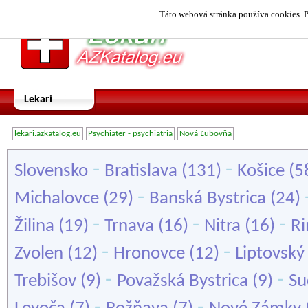
Táto webová stránka používa cookies. P
Lekari
lekari.azkatalog.eu
Psychiater - psychiatria
Nová Ľubovňa
-
-
Slovensko
Bratislava
(131)
Košice
(5
-
Michalovce
(29)
Banská Bystrica
(24)
-
-
-
Žilina
(19)
Trnava
(16)
Nitra
(16)
Ri
-
-
Zvolen
(12)
Hronovce
(12)
Liptovský
-
-
Trebišov
(9)
Považská Bystrica
(9)
Su
-
-