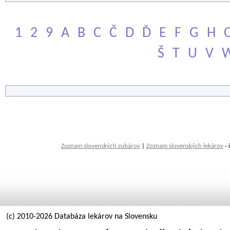
1
2
9
A
B
C
Č
D
Ď
E
F
G
H
Š
T
U
V
Zoznam slovenských zubárov
|
Zoznam slovenských lekárov
- 
(c) 2010-2026 Databáza lekárov na Slovensku