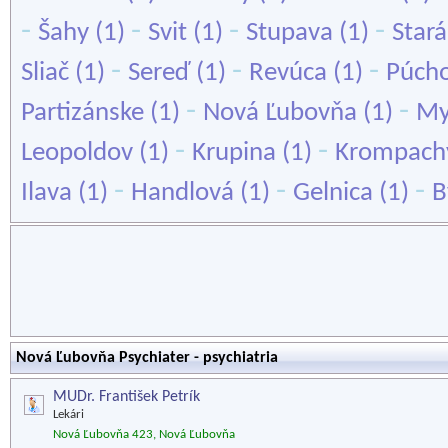
-
-
-
-
Šahy
(1)
Svit
(1)
Stupava
(1)
Stará
-
-
-
Sliač
(1)
Sereď
(1)
Revúca
(1)
Púch
-
-
Partizánske
(1)
Nová Ľubovňa
(1)
My
-
-
Leopoldov
(1)
Krupina
(1)
Krompach
-
-
-
Ilava
(1)
Handlová
(1)
Gelnica
(1)
B
Nová Ľubovňa Psychiater - psychiatria
MUDr. František Petrík
Lekári
Nová Ľubovňa 423, Nová Ľubovňa