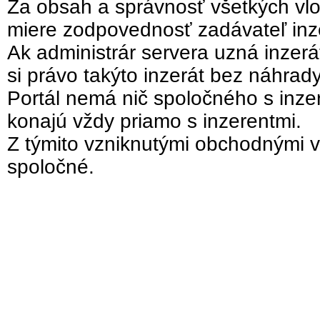
Za obsah a správnosť všetkých vlo
miere zodpovednosť zadávateľ inz
Ak administrár servera uzná inzer
si právo takýto inzerát bez náhrad
Portál nemá nič spoločného s inzer
konajú vždy priamo s inzerentmi.
Z týmito vzniknutými obchodnými v
spoločné.