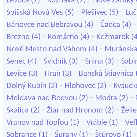
Levoča
(7)
Rožňava
(7)
Nové Zámky
-
-
Spišská Nová Ves
(5)
Plešivec
(5)
Luč
-
Bánovce nad Bebravou
(4)
Čadca
(4)
-
-
Brezno
(4)
Komárno
(4)
Kežmarok
(
-
Nové Mesto nad Váhom
(4)
Muránska
-
-
-
Senec
(4)
Svidník
(3)
Snina
(3)
Sabi
-
-
Levice
(3)
Hraň
(3)
Banská Štiavnica
-
-
Dolný Kubín
(2)
Hlohovec
(2)
Kysuck
-
-
Moldava nad Bodvou
(2)
Modra
(2)
-
-
Skalica
(2)
Žiar nad Hronom
(2)
Želi
-
-
Vranov nad Topľou
(1)
Vráble
(1)
Veľ
-
-
Sobrance
(1)
Šurany
(1)
Štúrovo
(1)