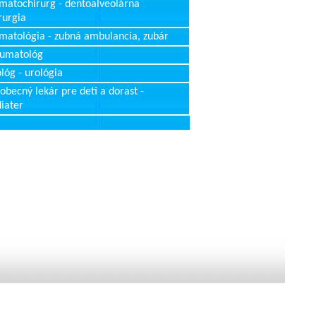
matochirurg - dentoalveolárna
rurgia
matológia - zubná ambulancia, zubár
aumatológ
lóg - urológia
obecný lekár pre deti a dorast -
iater