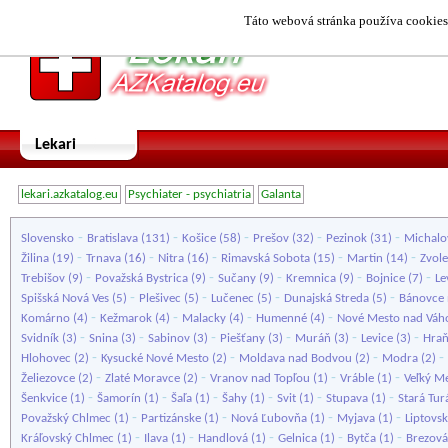
Táto webová stránka používa cookies.
Lekari
lekari.azkatalog.eu
Psychiater - psychiatria
Galanta
-
-
-
-
-
Slovensko
Bratislava
(131)
Košice
(58)
Prešov
(32)
Pezinok
(31)
Michalo
-
-
-
-
-
Žilina
(19)
Trnava
(16)
Nitra
(16)
Rimavská Sobota
(15)
Martin
(14)
Zvol
-
-
-
-
-
Trebišov
(9)
Považská Bystrica
(9)
Sučany
(9)
Kremnica
(9)
Bojnice
(7)
Le
-
-
-
-
Spišská Nová Ves
(5)
Plešivec
(5)
Lučenec
(5)
Dunajská Streda
(5)
Bánovce 
-
-
-
-
Komárno
(4)
Kežmarok
(4)
Malacky
(4)
Humenné
(4)
Nové Mesto nad Vá
-
-
-
-
-
-
Svidník
(3)
Snina
(3)
Sabinov
(3)
Piešťany
(3)
Muráň
(3)
Levice
(3)
Hra
-
-
-
-
Hlohovec
(2)
Kysucké Nové Mesto
(2)
Moldava nad Bodvou
(2)
Modra
(2)
-
-
-
-
Želiezovce
(2)
Zlaté Moravce
(2)
Vranov nad Topľou
(1)
Vráble
(1)
Veľký M
-
-
-
-
-
-
Šenkvice
(1)
Šamorín
(1)
Šaľa
(1)
Šahy
(1)
Svit
(1)
Stupava
(1)
Stará Tur
-
-
-
-
Považský Chlmec
(1)
Partizánske
(1)
Nová Ľubovňa
(1)
Myjava
(1)
Liptovs
-
-
-
-
-
Kráľovský Chlmec
(1)
Ilava
(1)
Handlová
(1)
Gelnica
(1)
Bytča
(1)
Brezová