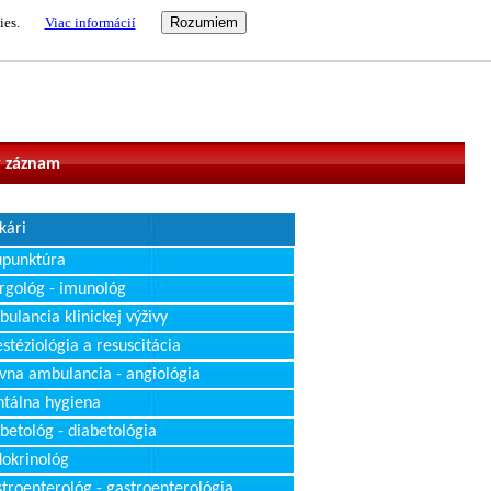
ies.
Viac informácií
vateľ
 záznam
kári
upunktúra
rgológ - imunológ
ulancia klinickej výživy
stéziológia a resuscitácia
vna ambulancia - angiológia
tálna hygiena
betológ - diabetológia
okrinológ
troenterológ - gastroenterológia