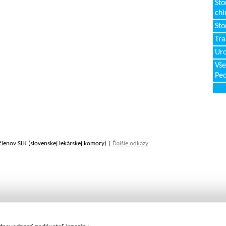
Sto
chi
Sto
Tr
Uro
Vše
Ped
členov SLK (slovenskej lekárskej komory) |
Ďalšie odkazy