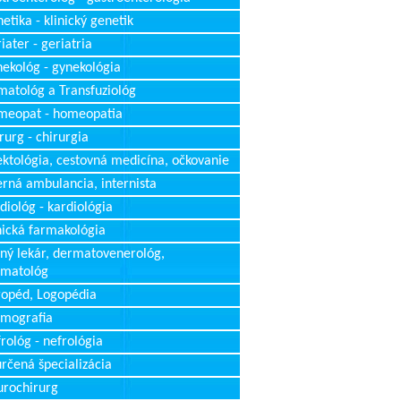
etika - klinický genetik
iater - geriatria
ekológ - gynekológia
atológ a Transfuziológ
meopat - homeopatia
rurg - chirurgia
ektológia, cestovná medicína, očkovanie
erná ambulancia, internista
diológ - kardiológia
nická farmakológia
ný lekár, dermatovenerológ,
rmatológ
opéd, Logopédia
mografia
rológ - nefrológia
rčená špecializácia
rochirurg