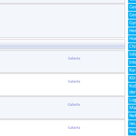
Gen
Ger
Gyn
Hem
Ho
Chi
Inf
Galanta
Int
Kar
Kli
Galanta
Kož
de
Log
Galanta
Ma
Nef
neu
Galanta
Neu