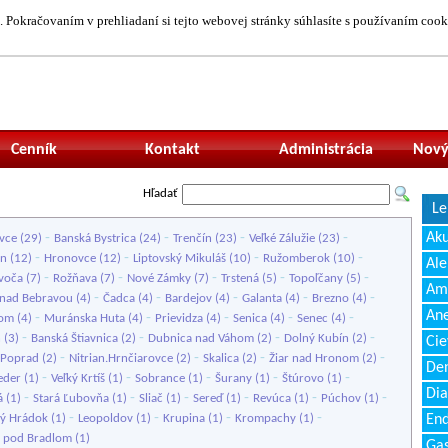
 Pokračovaním v prehliadaní si tejto webovej stránky súhlasíte s používaním cook
Neprihlásený uží
Cenník
Kontakt
Administrácia
Nový
Hľadať
Le
-
-
-
-
Ak
vce
(29)
Banská Bystrica
(24)
Trenčín
(23)
Veľké Zálužie
(23)
-
-
-
-
en
(12)
Hronovce
(12)
Liptovský Mikuláš
(10)
Ružomberok
(10)
Ale
-
-
-
-
-
voča
(7)
Rožňava
(7)
Nové Zámky
(7)
Trstená
(5)
Topoľčany
(5)
Amb
-
-
-
-
-
nad Bebravou
(4)
Čadca
(4)
Bardejov
(4)
Galanta
(4)
Brezno
(4)
Ane
-
-
-
-
-
hom
(4)
Muránska Huta
(4)
Prievidza
(4)
Senica
(4)
Senec
(4)
-
-
-
-
ň
(3)
Banská Štiavnica
(2)
Dubnica nad Váhom
(2)
Dolný Kubín
(2)
Cie
-
-
-
-
Poprad
(2)
Nitrian.Hrnčiarovce
(2)
Skalica
(2)
Žiar nad Hronom
(2)
Den
-
-
-
-
-
eder
(1)
Veľký Krtíš
(1)
Sobrance
(1)
Šurany
(1)
Štúrovo
(1)
Dia
-
-
-
-
-
-
á
(1)
Stará Ľubovňa
(1)
Sliač
(1)
Sereď
(1)
Revúca
(1)
Púchov
(1)
-
-
-
-
ký Hrádok
(1)
Leopoldov
(1)
Krupina
(1)
Krompachy
(1)
End
 pod Bradlom
(1)
Gas