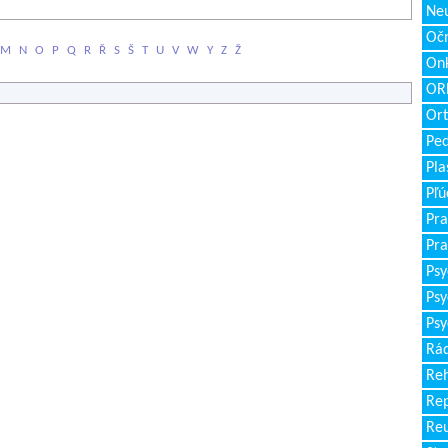
Neu
Očn
M
N
O
P
Q
R
Ř
S
Š
T
U
V
W
Y
Z
Ž
Onk
ORL
Ort
Ped
Pla
Pľú
Pra
Pra
Psy
Psy
Psy
Rád
Reh
Re
Re