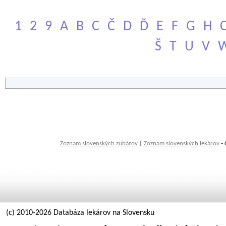
1
2
9
A
B
C
Č
D
Ď
E
F
G
H
Š
T
U
V
Zoznam slovenských zubárov
|
Zoznam slovenských lekárov
- 
(c) 2010-2026 Databáza lekárov na Slovensku