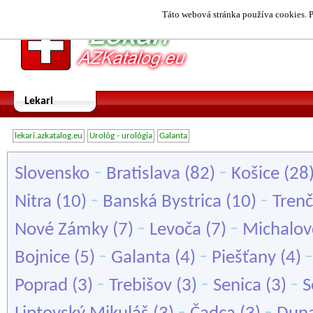
Táto webová stránka používa cookies. P
Lekari
lekari.azkatalog.eu
Urológ - urológia
Galanta
-
-
Slovensko
Bratislava
(82)
Košice
(28
-
-
Nitra
(10)
Banská Bystrica
(10)
Trenč
-
-
Nové Zámky
(7)
Levoča
(7)
Michalov
-
-
Bojnice
(5)
Galanta
(4)
Piešťany
(4)
-
-
-
Poprad
(3)
Trebišov
(3)
Senica
(3)
S
-
-