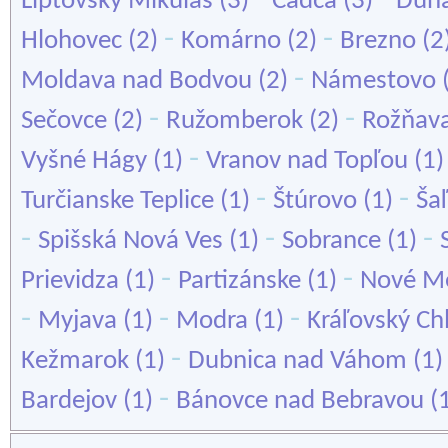
Liptovský Mikuláš
(3)
Čadca
(3)
Duna
-
-
Hlohovec
(2)
Komárno
(2)
Brezno
(2
-
Moldava nad Bodvou
(2)
Námestovo
-
-
Sečovce
(2)
Ružomberok
(2)
Rožňav
-
Vyšné Hágy
(1)
Vranov nad Topľou
(1
-
-
Turčianske Teplice
(1)
Štúrovo
(1)
Ša
-
-
-
Spišská Nová Ves
(1)
Sobrance
(1)
-
-
Prievidza
(1)
Partizánske
(1)
Nové M
-
-
-
Myjava
(1)
Modra
(1)
Kráľovský C
-
Kežmarok
(1)
Dubnica nad Váhom
(1
-
Bardejov
(1)
Bánovce nad Bebravou
(1