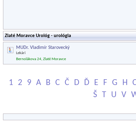
Zlaté Moravce Urológ - urológia
MUDr. Vladimír Starovecký
Lekári
Bernolákova 24, Zlaté Moravce
1
2
9
A
B
C
Č
D
Ď
E
F
G
H
Š
T
U
V