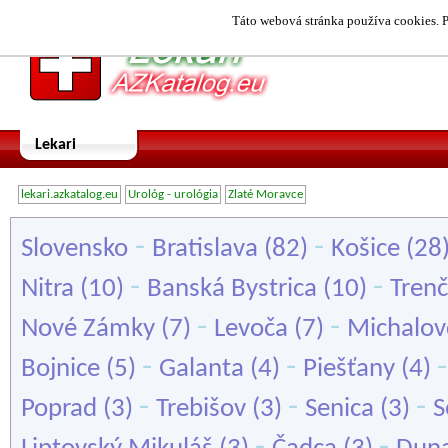
Táto webová stránka používa cookies. P
Lekari
lekari.azkatalog.eu
Urológ - urológia
Zlaté Moravce
-
-
Slovensko
Bratislava
(82)
Košice
(28
-
-
Nitra
(10)
Banská Bystrica
(10)
Trenč
-
-
Nové Zámky
(7)
Levoča
(7)
Michalov
-
-
Bojnice
(5)
Galanta
(4)
Piešťany
(4)
-
-
-
Poprad
(3)
Trebišov
(3)
Senica
(3)
S
-
-