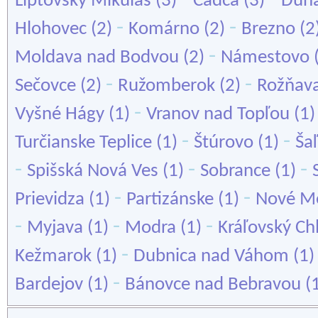
Liptovský Mikuláš
(3)
Čadca
(3)
Duna
-
-
Hlohovec
(2)
Komárno
(2)
Brezno
(2
-
Moldava nad Bodvou
(2)
Námestovo
-
-
Sečovce
(2)
Ružomberok
(2)
Rožňav
-
Vyšné Hágy
(1)
Vranov nad Topľou
(1
-
-
Turčianske Teplice
(1)
Štúrovo
(1)
Ša
-
-
-
Spišská Nová Ves
(1)
Sobrance
(1)
-
-
Prievidza
(1)
Partizánske
(1)
Nové M
-
-
-
Myjava
(1)
Modra
(1)
Kráľovský C
-
Kežmarok
(1)
Dubnica nad Váhom
(1
-
Bardejov
(1)
Bánovce nad Bebravou
(1