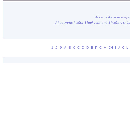
Vášmu výberu nezodpov
Ak poznáte lekára, ktorý v databázi lekárov chý
1
2
9
A
B
C
Č
D
Ď
E
F
G
H
CH
I
J
K
L