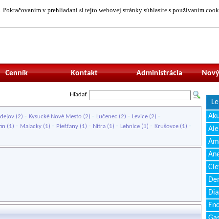
 Pokračovaním v prehliadaní si tejto webovej stránky súhlasíte s používaním cook
Neprihlásený uží
Cenník
Kontakt
Administrácia
Nový
Hľadať
Le
-
-
-
-
Ak
dejov
(2)
Kysucké Nové Mesto
(2)
Lučenec
(2)
Levice
(2)
-
-
-
-
-
-
in
(1)
Malacky
(1)
Piešťany
(1)
Nitra
(1)
Lehnice
(1)
Krušovce
(1)
Ale
Amb
Ane
Cie
Den
Dia
End
Gas