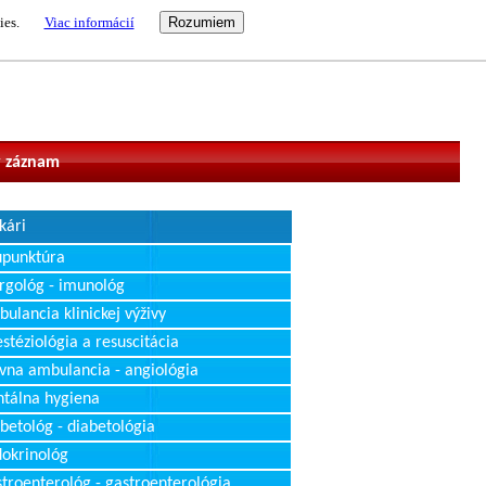
ies.
Viac informácií
vateľ
 záznam
kári
upunktúra
rgológ - imunológ
ulancia klinickej výživy
stéziológia a resuscitácia
vna ambulancia - angiológia
tálna hygiena
betológ - diabetológia
okrinológ
troenterológ - gastroenterológia