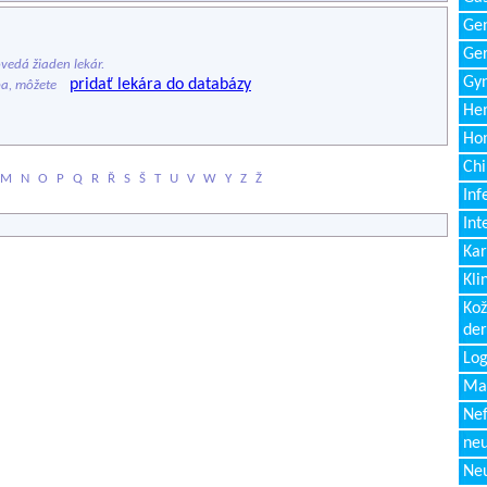
Gen
Ger
edá žiaden lekár.
Gyn
pridať lekára do databázy
ba, môžete
Hem
Ho
Chi
M
N
O
P
Q
R
Ř
S
Š
T
U
V
W
Y
Z
Ž
Inf
Int
Kar
Kli
Kož
de
Log
Ma
Nef
neu
Neu