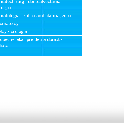
matochirurg - dentoalveolárna
rurgia
matológia - zubná ambulancia, zubár
aumatológ
lóg - urológia
obecný lekár pre deti a dorast -
iater