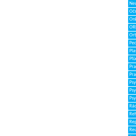
Neu
Očn
Onk
ORL
Ort
Ped
Pla
Pľú
Pra
Pra
Psy
Psy
Psy
Rád
Reh
Re
Re