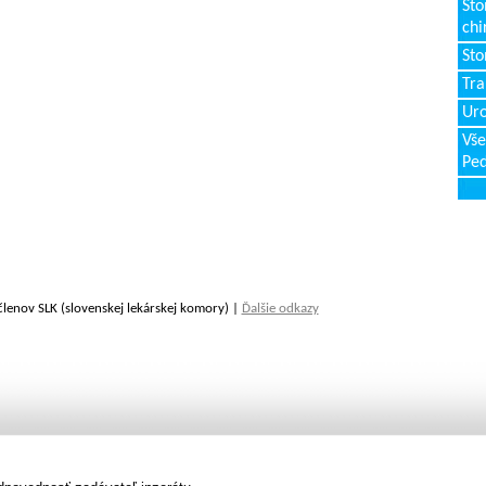
Sto
chi
Sto
Tr
Uro
Vše
Ped
členov SLK (slovenskej lekárskej komory) |
Ďalšie odkazy