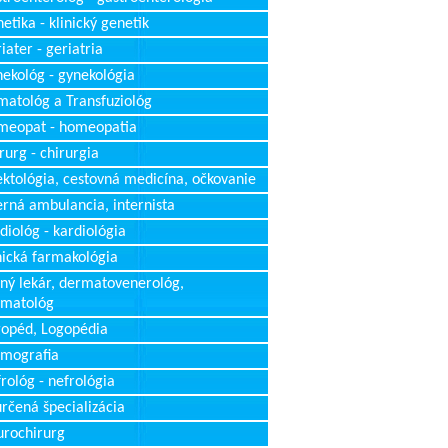
etika - klinický genetik
iater - geriatria
ekológ - gynekológia
atológ a Transfuziológ
meopat - homeopatia
rurg - chirurgia
ektológia, cestovná medicína, očkovanie
erná ambulancia, internista
diológ - kardiológia
nická farmakológia
ný lekár, dermatovenerológ,
rmatológ
opéd, Logopédia
mografia
rológ - nefrológia
rčená špecializácia
rochirurg