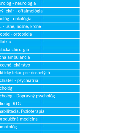
rológ - neurológia
ý lekár - oftalmológia
ológ - onkológia
 - ušné, nosné, krčné
opéd - ortopédia
iatria
stická chirurgia
cna ambulancia
covné lekárstvo
ktický lekár pre dospelých
chiater - psychiatria
chológ
chológ - Dopravný psychológ
iológ, RTG
abilitácia, Fyzioterapia
produkčná medicína
umatológ