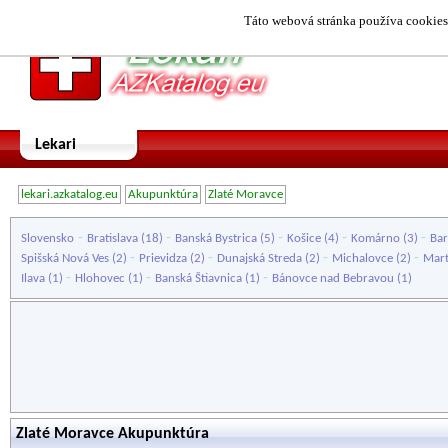
Táto webová stránka používa cookies.
Lekari
lekari.azkatalog.eu
Akupunktúra
Zlaté Moravce
-
-
-
-
-
Slovensko
Bratislava
(18)
Banská Bystrica
(5)
Košice
(4)
Komárno
(3)
Bar
-
-
-
-
Spišská Nová Ves
(2)
Prievidza
(2)
Dunajská Streda
(2)
Michalovce
(2)
Mart
-
-
-
Ilava
(1)
Hlohovec
(1)
Banská Štiavnica
(1)
Bánovce nad Bebravou
(1)
Zlaté Moravce Akupunktúra