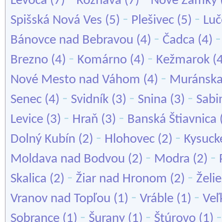
Levoča
(7)
Rožňava
(7)
Nové Zámky
-
-
Spišská Nová Ves
(5)
Plešivec
(5)
Luč
-
Bánovce nad Bebravou
(4)
Čadca
(4)
-
-
Brezno
(4)
Komárno
(4)
Kežmarok
(
-
Nové Mesto nad Váhom
(4)
Muránska
-
-
-
Senec
(4)
Svidník
(3)
Snina
(3)
Sabi
-
-
Levice
(3)
Hraň
(3)
Banská Štiavnica
-
-
Dolný Kubín
(2)
Hlohovec
(2)
Kysuck
-
-
Moldava nad Bodvou
(2)
Modra
(2)
-
-
Skalica
(2)
Žiar nad Hronom
(2)
Želi
-
-
Vranov nad Topľou
(1)
Vráble
(1)
Veľ
-
-
Sobrance
(1)
Šurany
(1)
Štúrovo
(1)