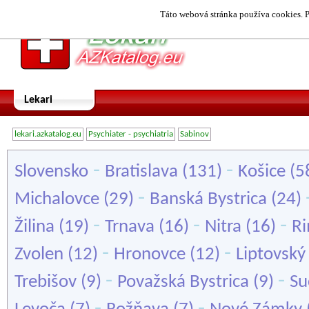
Táto webová stránka používa cookies. P
Lekari
lekari.azkatalog.eu
Psychiater - psychiatria
Sabinov
-
-
Slovensko
Bratislava
(131)
Košice
(5
-
Michalovce
(29)
Banská Bystrica
(24)
-
-
-
Žilina
(19)
Trnava
(16)
Nitra
(16)
Ri
-
-
Zvolen
(12)
Hronovce
(12)
Liptovský
-
-
Trebišov
(9)
Považská Bystrica
(9)
Su
-
-