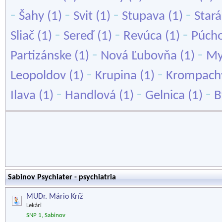
-
-
-
-
Šahy
(1)
Svit
(1)
Stupava
(1)
Stará
-
-
-
Sliač
(1)
Sereď
(1)
Revúca
(1)
Púch
-
-
Partizánske
(1)
Nová Ľubovňa
(1)
My
-
-
Leopoldov
(1)
Krupina
(1)
Krompach
-
-
-
Ilava
(1)
Handlová
(1)
Gelnica
(1)
B
Sabinov Psychiater - psychiatria
MUDr. Mário Kríž
Lekári
SNP 1, Sabinov