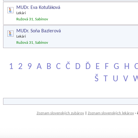
MUDr. Eva Kotuľáková
Lekári
Ružová 31, Sabinov
MUDr. Soňa Bazlerová
Lekári
Ružová 31, Sabinov
1
2
9
A
B
C
Č
D
Ď
E
F
G
H
Š
T
U
V
Zoznam slovenských zubárov
|
Zoznam slovenských lekárov
- 