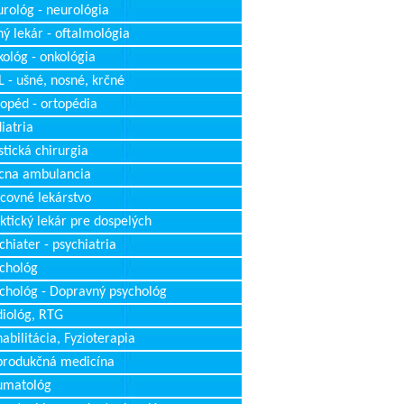
rológ - neurológia
ý lekár - oftalmológia
ológ - onkológia
 - ušné, nosné, krčné
opéd - ortopédia
iatria
stická chirurgia
cna ambulancia
covné lekárstvo
ktický lekár pre dospelých
chiater - psychiatria
chológ
chológ - Dopravný psychológ
iológ, RTG
abilitácia, Fyzioterapia
produkčná medicína
umatológ