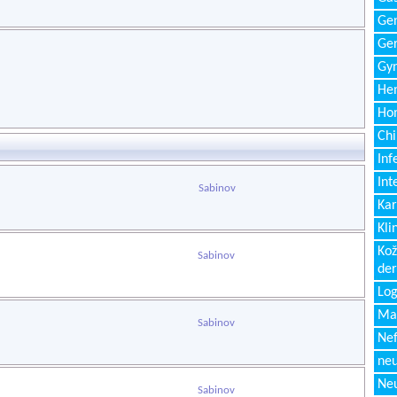
Gen
Ger
Gyn
Hem
Ho
Chi
Inf
Int
Sabinov
Kar
Kli
Kož
Sabinov
de
Log
Ma
Sabinov
Nef
neu
Neu
Sabinov