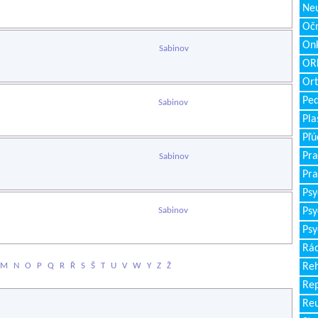
Neu
Očn
Onk
Sabinov
ORL
Ort
Ped
Sabinov
Pla
Pľú
Pra
Sabinov
Pra
Psy
Sabinov
Psy
Psy
Rád
M
N
O
P
Q
R
Ř
S
Š
T
U
V
W
Y
Z
Ž
Reh
Re
Re