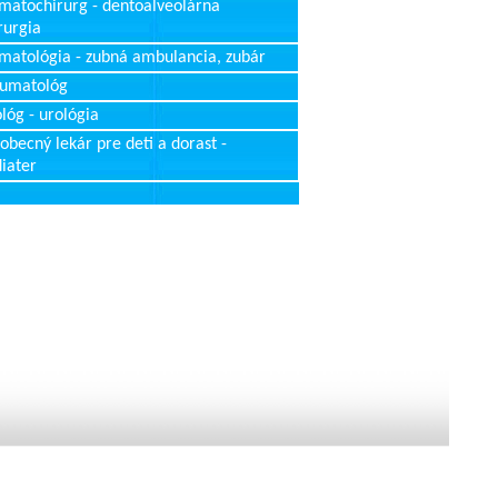
matochirurg - dentoalveolárna
rurgia
matológia - zubná ambulancia, zubár
aumatológ
lóg - urológia
obecný lekár pre deti a dorast -
iater