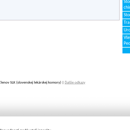
Sto
chi
Sto
Tr
Uro
Vše
Ped
členov SLK (slovenskej lekárskej komory) |
Ďalšie odkazy