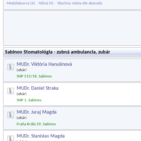
-
-
Medzilaborce
(4)
Nižná
(4)
Všechny města dle abecedy
Sabinov Stomatológia - zubná ambulancia, zubár
MUDr. Viktória Hanušínová
Lekári
SNP 515/16, Sabinov
MUDr. Daniel Straka
Lekári
SNP 1, Sabinov
MUDr. Juraj Magda
Lekári
Fraňa Kráľa 39, Sabinov
MUDr. Stanislav Magda