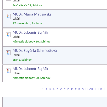
Lekári
Fraňa Kráľa 39, Sabinov
MUDr. Mária Matisovská
Lekári
17. novembra, Sabinov
MUDr. Ľubomír Bujňák
Lekári
Námestie slobody 50, Sabinov
MUDr. Eugénia Schmiedtová
Lekári
SNP 1, Sabinov
MUDr. Ľubomír Bujňák
Lekári
Námestie slobody 50, Sabinov
1
2
9
A
B
C
Č
D
Ď
E
F
G
H
CH
I
J
K
L