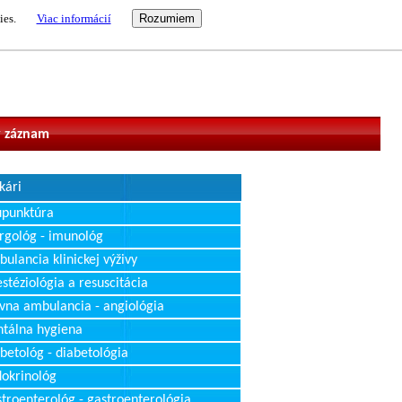
ies.
Viac informácií
vateľ
 záznam
kári
upunktúra
rgológ - imunológ
ulancia klinickej výživy
stéziológia a resuscitácia
vna ambulancia - angiológia
tálna hygiena
betológ - diabetológia
okrinológ
troenterológ - gastroenterológia