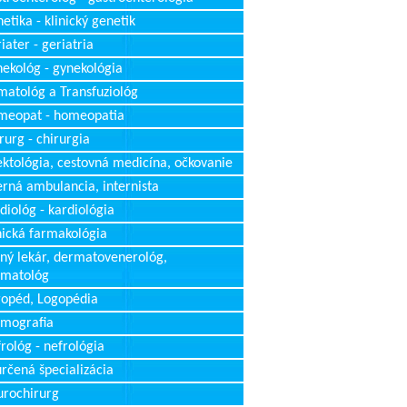
etika - klinický genetik
iater - geriatria
ekológ - gynekológia
atológ a Transfuziológ
meopat - homeopatia
rurg - chirurgia
ektológia, cestovná medicína, očkovanie
erná ambulancia, internista
diológ - kardiológia
nická farmakológia
ný lekár, dermatovenerológ,
rmatológ
opéd, Logopédia
mografia
rológ - nefrológia
rčená špecializácia
rochirurg