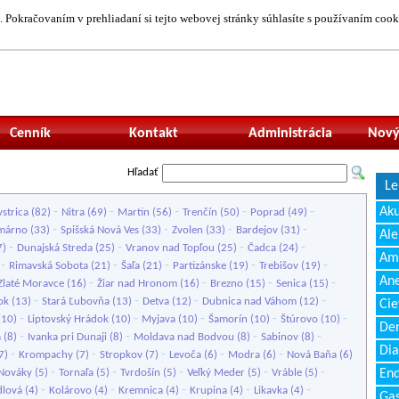
 Pokračovaním v prehliadaní si tejto webovej stránky súhlasíte s používaním cook
Neprihlásený uží
Cenník
Kontakt
Administrácia
Nový
Hľadať
Le
-
-
-
-
-
Ak
strica
(82)
Nitra
(69)
Martin
(56)
Trenčín
(50)
Poprad
(49)
-
-
-
-
márno
(33)
Spišská Nová Ves
(33)
Zvolen
(33)
Bardejov
(31)
Ale
-
-
-
-
7)
Dunajská Streda
(25)
Vranov nad Topľou
(25)
Čadca
(24)
Amb
-
-
-
-
-
)
Rimavská Sobota
(21)
Šaľa
(21)
Partizánske
(19)
Trebišov
(19)
Ane
-
-
-
-
Zlaté Moravce
(16)
Žiar nad Hronom
(16)
Brezno
(15)
Senica
(15)
-
-
-
-
ok
(13)
Stará Ľubovňa
(13)
Detva
(12)
Dubnica nad Váhom
(12)
Cie
-
-
-
-
-
(10)
Liptovský Hrádok
(10)
Myjava
(10)
Šamorín
(10)
Štúrovo
(10)
Den
-
-
-
-
a
(8)
Ivanka pri Dunaji
(8)
Moldava nad Bodvou
(8)
Sabinov
(8)
Dia
-
-
-
-
-
7)
Krompachy
(7)
Stropkov
(7)
Levoča
(6)
Modra
(6)
Nová Baňa
(6)
-
-
-
-
-
Nováky
(5)
Tornaľa
(5)
Tvrdošín
(5)
Veľký Meder
(5)
Vráble
(5)
End
-
-
-
-
-
lová
(4)
Kolárovo
(4)
Kremnica
(4)
Krupina
(4)
Likavka
(4)
Gas