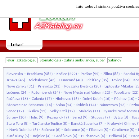
Táto webová stránka používa cookies.
Lekari
lekari.azkatalog.eu
Stomatológia - zubná ambulancia, zubár
Sabinov
-
-
-
-
-
Slovensko
Bratislava
(585)
Košice
(292)
Prešov
(95)
Žilina
(86)
Banská By
-
-
-
-
-
Trnava
(45)
Michalovce
(43)
Humenné
(40)
Piešťany
(35)
Levice
(34)
Ko
-
-
-
Nové Zámky
(31)
Prievidza
(31)
Považská Bystrica
(28)
Liptovský Mikuláš
(2
-
-
-
Lučenec
(24)
Ružomberok
(24)
Nové Mesto nad Váhom
(22)
Topoľčany
(22
-
-
-
-
-
Rožňava
(18)
Galanta
(17)
Hlohovec
(16)
Dolný Kubín
(16)
Púchov
(16)
-
-
-
-
Bánovce nad Bebravou
(14)
Snina
(14)
Svidník
(14)
Námestovo
(13)
Pezin
-
-
-
-
Senec
(12)
Skalica
(12)
Veľký Krtíš
(12)
Malacky
(11)
Kysucké Nové Mesto
-
-
-
-
-
-
Šurany
(10)
Holíč
(9)
Kežmarok
(9)
Sereď
(9)
Stupava
(9)
Bytča
(8)
Ilav
-
-
-
Stará Turá
(8)
Turčianske Teplice
(8)
Banská Štiavnica
(7)
Kráľovský Chlmec
(
-
-
-
-
-
-
Nová Dubnica
(6)
Sečovce
(6)
Sobrance
(6)
Fiľakovo
(5)
Giraltovce
(5)
-
-
-
-
-
Zlaté Klasy
(5)
Bojnice
(4)
Gabčíkovo
(4)
Hurbanovo
(4)
Hriňová
(4)
Hand