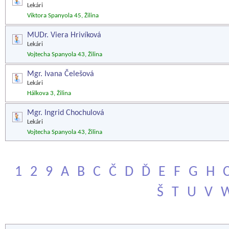
Lekári
Viktora Spanyola 45, Žilina
MUDr. Viera Hrivíková
Lekári
Vojtecha Spanyola 43, Žilina
Mgr. Ivana Čelešová
Lekári
Hálkova 3, Žilina
Mgr. Ingrid Chochulová
Lekári
Vojtecha Spanyola 43, Žilina
1
2
9
A
B
C
Č
D
Ď
E
F
G
H
Š
T
U
V