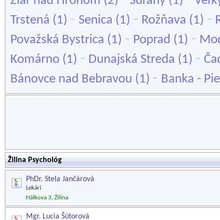
Žiar nad Hronom
(2)
Šurany
(1)
Veľk
-
-
-
Trstená
(1)
Senica
(1)
Rožňava
(1)
-
-
Považská Bystrica
(1)
Poprad
(1)
Mo
-
-
Komárno
(1)
Dunajská Streda
(1)
Ča
-
Bánovce nad Bebravou
(1)
Banka - Pi
Žilina Psychológ
PhDr. Stela Jančárová
Lekári
Hálkova 3, Žilina
Mgr. Lucia Šútorová