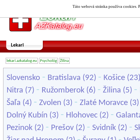
Táto webová stránka používa cookies. P
Lekari
lekari.azkatalog.eu
Psychológ
Žilina
-
-
Slovensko
Bratislava
(92)
Košice
(23
-
-
-
Nitra
(7)
Ružomberok
(6)
Žilina
(5)
-
-
Šaľa
(4)
Zvolen
(3)
Zlaté Moravce
(3
-
-
Dolný Kubín
(3)
Hlohovec
(2)
Galant
-
-
-
Pezinok
(2)
Prešov
(2)
Svidník
(2)
S
-
-