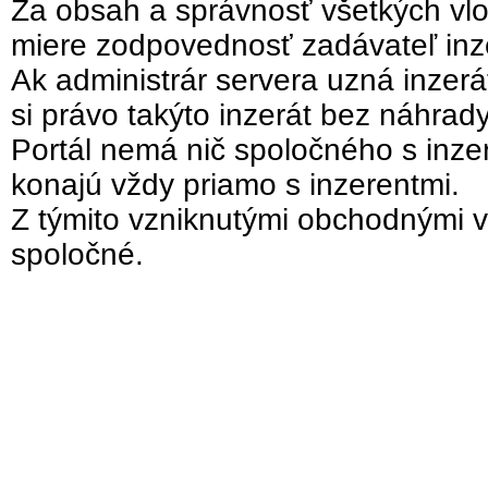
Za obsah a správnosť všetkých vlo
miere zodpovednosť zadávateľ inz
Ak administrár servera uzná inzer
si právo takýto inzerát bez náhrad
Portál nemá nič spoločného s inzer
konajú vždy priamo s inzerentmi.
Z týmito vzniknutými obchodnými v
spoločné.