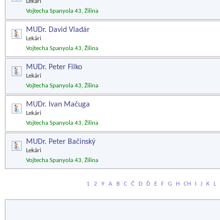
Lekári
Vojtecha Spanyola 43, Žilina
MUDr. David Vladár
Lekári
Vojtecha Spanyola 43, Žilina
MUDr. Peter Filko
Lekári
Vojtecha Spanyola 43, Žilina
MUDr. Ivan Mačuga
Lekári
Vojtecha Spanyola 43, Žilina
MUDr. Peter Bačinský
Lekári
Vojtecha Spanyola 43, Žilina
1
2
9
A
B
C
Č
D
Ď
E
F
G
H
CH
I
J
K
L