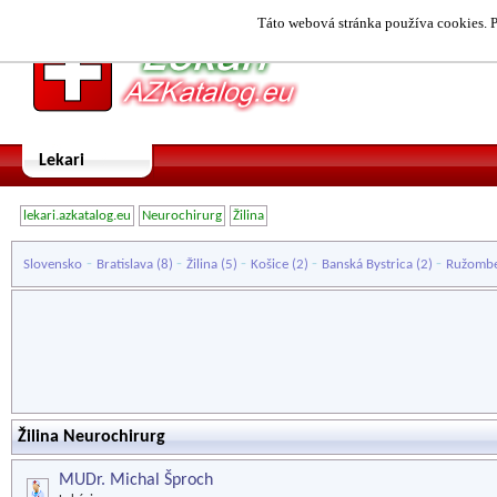
Táto webová stránka používa cookies. P
Lekari
lekari.azkatalog.eu
Neurochirurg
Žilina
-
-
-
-
-
Slovensko
Bratislava
(8)
Žilina
(5)
Košice
(2)
Banská Bystrica
(2)
Ružomb
Žilina Neurochirurg
MUDr. Michal Šproch