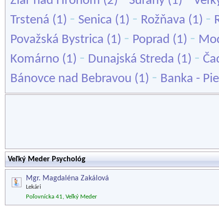
Žiar nad Hronom
(2)
Šurany
(1)
Veľk
-
-
-
Trstená
(1)
Senica
(1)
Rožňava
(1)
-
-
Považská Bystrica
(1)
Poprad
(1)
Mo
-
-
Komárno
(1)
Dunajská Streda
(1)
Ča
-
Bánovce nad Bebravou
(1)
Banka - Pi
Veľký Meder Psychológ
Mgr. Magdaléna Zakálová
Lekári
Poľovnícka 41, Veľký Meder