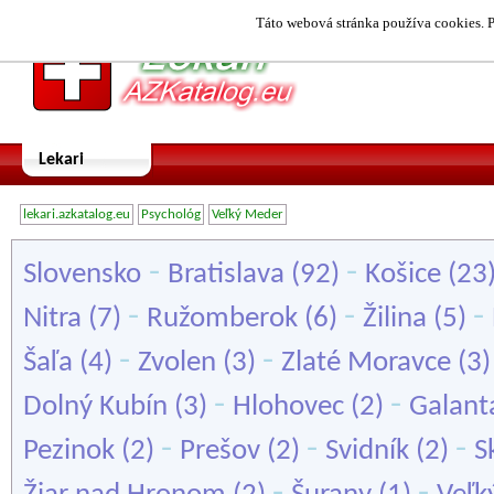
Táto webová stránka používa cookies. P
Lekari
lekari.azkatalog.eu
Psychológ
Veľký Meder
-
-
Slovensko
Bratislava
(92)
Košice
(23
-
-
-
Nitra
(7)
Ružomberok
(6)
Žilina
(5)
-
-
Šaľa
(4)
Zvolen
(3)
Zlaté Moravce
(3
-
-
Dolný Kubín
(3)
Hlohovec
(2)
Galant
-
-
-
Pezinok
(2)
Prešov
(2)
Svidník
(2)
S
-
-