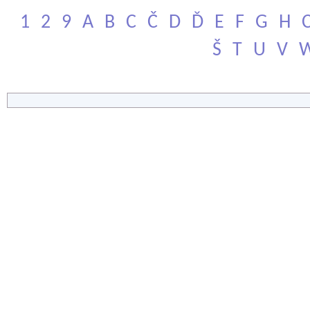
1
2
9
A
B
C
Č
D
Ď
E
F
G
H
Š
T
U
V