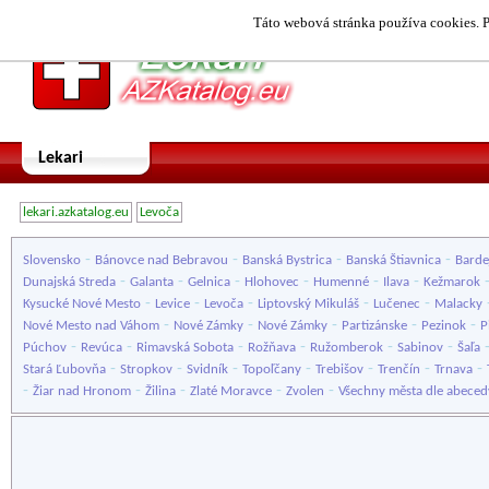
Táto webová stránka používa cookies. P
Lekari
lekari.azkatalog.eu
Levoča
-
-
-
-
Slovensko
Bánovce nad Bebravou
Banská Bystrica
Banská Štiavnica
Barde
-
-
-
-
-
-
Dunajská Streda
Galanta
Gelnica
Hlohovec
Humenné
Ilava
Kežmarok
-
-
-
-
-
Kysucké Nové Mesto
Levice
Levoča
Liptovský Mikuláš
Lučenec
Malacky
-
-
-
-
-
Nové Mesto nad Váhom
Nové Zámky
Nové Zámky
Partizánske
Pezinok
P
-
-
-
-
-
-
Púchov
Revúca
Rimavská Sobota
Rožňava
Ružomberok
Sabinov
Šaľa
-
-
-
-
-
-
-
Stará Ľubovňa
Stropkov
Svidník
Topoľčany
Trebišov
Trenčín
Trnava
-
-
-
-
-
Žiar nad Hronom
Žilina
Zlaté Moravce
Zvolen
Všechny města dle abeced