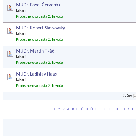
MUDr. Pavol Červenák
Lekári
Probstnerova cesta 2, Levoča
MUDr. Róbert Slavkovský
Lekári
Probstnerova cesta 2, Levoča
MUDr. Martin Tkáč
Lekári
Probstnerova cesta 2, Levoča
MUDr. Ladislav Haas
Lekári
Probstnerova cesta 2, Levoča
Stránky
1
1
2
9
A
B
C
Č
D
Ď
E
F
G
H
CH
I
J
K
L