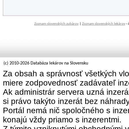
Zoznam slovenských zubárov
|
Zoznam slovenských lekárov
- 
(c) 2010-2026 Databáza lekárov na Slovensku
Za obsah a správnosť všetkých vlo
miere zodpovednosť zadávateľ inz
Ak administrár servera uzná inzer
si právo takýto inzerát bez náhrad
Portál nemá nič spoločného s inzer
konajú vždy priamo s inzerentmi.
Z týmito vzniknutými obchodnými v