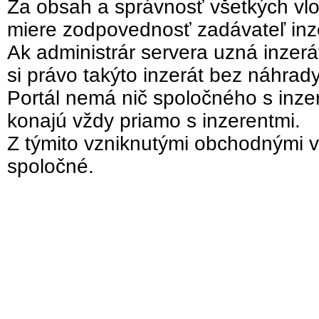
Za obsah a správnosť všetkých vlo
miere zodpovednosť zadávateľ inz
Ak administrár servera uzná inzer
si právo takýto inzerát bez náhrad
Portál nemá nič spoločného s inzer
konajú vždy priamo s inzerentmi.
Z týmito vzniknutými obchodnými v
spoločné.