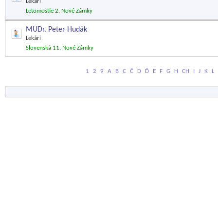
Lekári
Letomostie 2, Nové Zámky
MUDr. Peter Hudák
Lekári
Slovenská 11, Nové Zámky
1
2
9
A
B
C
Č
D
Ď
E
F
G
H
CH
I
J
K
L