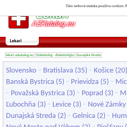
Táto webová stránka používa cookies. P
Lekari
lekari.azkatalog.eu
Diabetológ - diabetológia
Dunajská Streda
-
-
Slovensko
Bratislava
(35)
Košice
(20
-
-
Banská Bystrica
(5)
Prievidza
(5)
Mic
-
-
-
Považská Bystrica
(3)
Poprad
(3)
M
-
-
Ľubochňa
(3)
Levice
(3)
Nové Zámky
-
-
Dunajská Streda
(2)
Gelnica
(2)
Hum
-