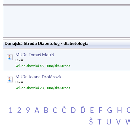
Dunajská Streda Diabetológ - diabetológia
MUDr. Tomáš Matúš
Lekári
Veľkoblahovská 45, Dunajská Streda
MUDr. Jolana Drotárová
Lekári
Veľkoblahovská 23, Dunajská Streda
1
2
9
A
B
C
Č
D
Ď
E
F
G
H
Š
T
U
V