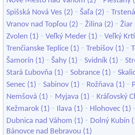
Nové Mesto nad Váhom
(2)
Piešťany
(
-
-
Spišská Nová Ves
(2)
Šaľa
(2)
Trsten
-
-
Vranov nad Topľou
(2)
Žilina
(2)
Žia
-
-
Zvolen
(1)
Veľký Meder
(1)
Veľký Krt
-
-
Trenčianske Teplice
(1)
Trebišov
(1)
T
-
-
-
Šamorín
(1)
Šahy
(1)
Svidník
(1)
St
-
-
Stará Ľubovňa
(1)
Sobrance
(1)
Skali
-
-
-
Senec
(1)
Sabinov
(1)
Rožňava
(1)
-
-
Nemšová
(1)
Myjava
(1)
Kráľovský 
-
-
Kežmarok
(1)
Ilava
(1)
Hlohovec
(1)
-
Dubnica nad Váhom
(1)
Dolný Kubín
(
Bánovce nad Bebravou
(1)