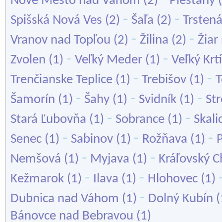
Nové Mesto nad Váhom
(2)
Piešťany
(
-
-
Spišská Nová Ves
(2)
Šaľa
(2)
Trsten
-
-
Vranov nad Topľou
(2)
Žilina
(2)
Žia
-
-
Zvolen
(1)
Veľký Meder
(1)
Veľký Krt
-
-
Trenčianske Teplice
(1)
Trebišov
(1)
T
-
-
-
Šamorín
(1)
Šahy
(1)
Svidník
(1)
St
-
-
Stará Ľubovňa
(1)
Sobrance
(1)
Skali
-
-
-
Senec
(1)
Sabinov
(1)
Rožňava
(1)
-
-
Nemšová
(1)
Myjava
(1)
Kráľovský 
-
-
Kežmarok
(1)
Ilava
(1)
Hlohovec
(1)
-
Dubnica nad Váhom
(1)
Dolný Kubín
(
Bánovce nad Bebravou
(1)