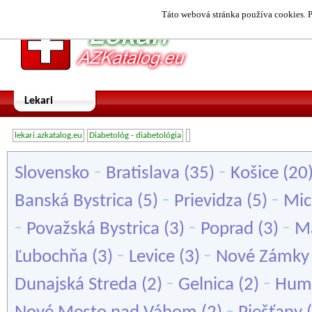
Táto webová stránka používa cookies. P
Lekari
lekari.azkatalog.eu
Diabetológ - diabetológia
-
-
Slovensko
Bratislava
(35)
Košice
(20
-
-
Banská Bystrica
(5)
Prievidza
(5)
Mic
-
-
-
Považská Bystrica
(3)
Poprad
(3)
M
-
-
Ľubochňa
(3)
Levice
(3)
Nové Zámky
-
-
Dunajská Streda
(2)
Gelnica
(2)
Hum
-