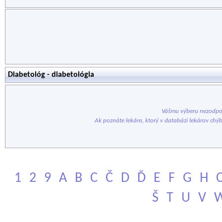
Diabetológ - diabetológia
Vášmu výberu nezodpov
Ak poznáte lekára, ktorý v databázi lekárov chý
1
2
9
A
B
C
Č
D
Ď
E
F
G
H
Š
T
U
V