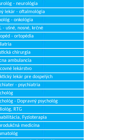
rológ - neurológia
ý lekár - oftalmológia
ológ - onkológia
 - ušné, nosné, krčné
opéd - ortopédia
iatria
stická chirurgia
cna ambulancia
covné lekárstvo
ktický lekár pre dospelých
chiater - psychiatria
chológ
chológ - Dopravný psychológ
iológ, RTG
abilitácia, Fyzioterapia
produkčná medicína
umatológ