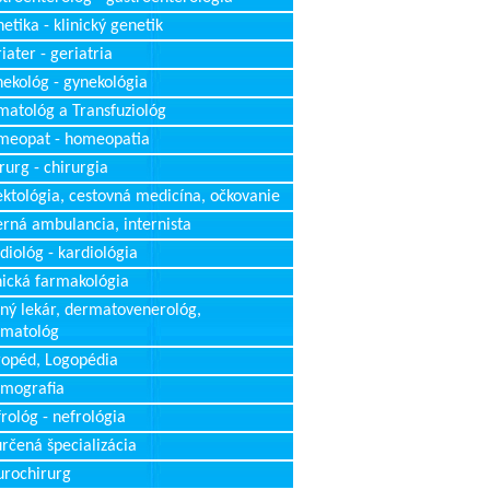
etika - klinický genetik
iater - geriatria
ekológ - gynekológia
atológ a Transfuziológ
meopat - homeopatia
rurg - chirurgia
ektológia, cestovná medicína, očkovanie
erná ambulancia, internista
diológ - kardiológia
nická farmakológia
ný lekár, dermatovenerológ,
rmatológ
opéd, Logopédia
mografia
rológ - nefrológia
rčená špecializácia
rochirurg