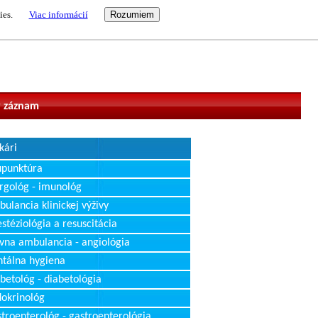
ies.
Viac informácií
vateľ
 záznam
kári
upunktúra
rgológ - imunológ
ulancia klinickej výživy
stéziológia a resuscitácia
vna ambulancia - angiológia
tálna hygiena
betológ - diabetológia
okrinológ
troenterológ - gastroenterológia