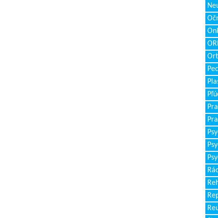
Neu
Očn
Onk
ORL
Ort
Ped
Pla
Pľú
Pra
Pra
Psy
Psy
Psy
Rád
Reh
Re
Re