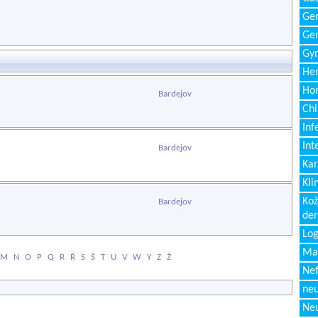
Gen
Ger
Gyn
Hem
Ho
Bardejov
Chi
Inf
Int
Bardejov
Kar
Kli
Kož
Bardejov
de
Log
Ma
M
N
O
P
Q
R
Ř
S
Š
T
U
V
W
Y
Z
Ž
Nef
neu
Neu