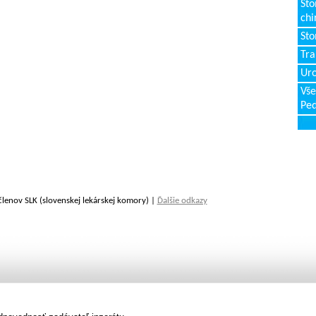
Sto
chi
Sto
Tr
Uro
Vše
Ped
členov SLK (slovenskej lekárskej komory) |
Ďalšie odkazy