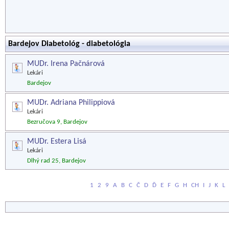
Bardejov Diabetológ - diabetológia
MUDr. Irena Pačnárová
Lekári
Bardejov
MUDr. Adriana Philippiová
Lekári
Bezručova 9, Bardejov
MUDr. Estera Lisá
Lekári
Dlhý rad 25, Bardejov
1
2
9
A
B
C
Č
D
Ď
E
F
G
H
CH
I
J
K
L