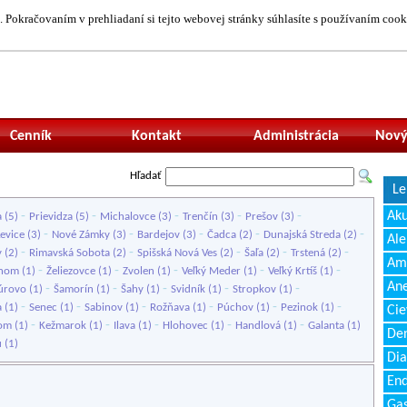
 Pokračovaním v prehliadaní si tejto webovej stránky súhlasíte s používaním cook
Neprihlásený uží
Cenník
Kontakt
Administrácia
Nový
Hľadať
Le
-
-
-
-
-
Ak
a
(5)
Prievidza
(5)
Michalovce
(3)
Trenčín
(3)
Prešov
(3)
-
-
-
-
-
Levice
(3)
Nové Zámky
(3)
Bardejov
(3)
Čadca
(2)
Dunajská Streda
(2)
Ale
-
-
-
-
-
y
(2)
Rimavská Sobota
(2)
Spišská Nová Ves
(2)
Šaľa
(2)
Trstená
(2)
Amb
-
-
-
-
-
onom
(1)
Želiezovce
(1)
Zvolen
(1)
Veľký Meder
(1)
Veľký Krtíš
(1)
Ane
-
-
-
-
-
úrovo
(1)
Šamorín
(1)
Šahy
(1)
Svidník
(1)
Stropkov
(1)
-
-
-
-
-
-
a
(1)
Senec
(1)
Sabinov
(1)
Rožňava
(1)
Púchov
(1)
Pezinok
(1)
Cie
-
-
-
-
-
com
(1)
Kežmarok
(1)
Ilava
(1)
Hlohovec
(1)
Handlová
(1)
Galanta
(1)
Den
u
(1)
Dia
End
Gas