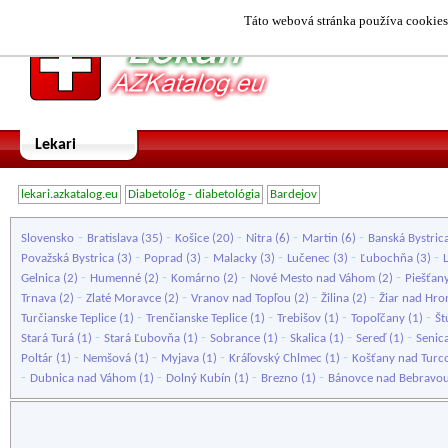
Táto webová stránka používa cookies.
Lekari
lekari.azkatalog.eu
Diabetológ - diabetológia
Bardejov
-
-
-
-
-
Slovensko
Bratislava
(35)
Košice
(20)
Nitra
(6)
Martin
(6)
Banská Bystric
-
-
-
-
-
Považská Bystrica
(3)
Poprad
(3)
Malacky
(3)
Lučenec
(3)
Ľubochňa
(3)
-
-
-
-
Gelnica
(2)
Humenné
(2)
Komárno
(2)
Nové Mesto nad Váhom
(2)
Piešťan
-
-
-
-
Trnava
(2)
Zlaté Moravce
(2)
Vranov nad Topľou
(2)
Žilina
(2)
Žiar nad Hr
-
-
-
-
Turčianske Teplice
(1)
Trenčianske Teplice
(1)
Trebišov
(1)
Topoľčany
(1)
Št
-
-
-
-
-
Stará Turá
(1)
Stará Ľubovňa
(1)
Sobrance
(1)
Skalica
(1)
Sereď
(1)
Senic
-
-
-
-
Poltár
(1)
Nemšová
(1)
Myjava
(1)
Kráľovský Chlmec
(1)
Košťany nad Tur
-
-
-
-
Dubnica nad Váhom
(1)
Dolný Kubín
(1)
Brezno
(1)
Bánovce nad Bebravo