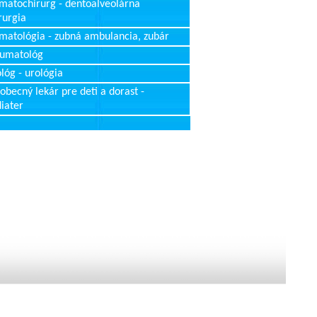
matochirurg - dentoalveolárna
rurgia
matológia - zubná ambulancia, zubár
aumatológ
lóg - urológia
obecný lekár pre deti a dorast -
iater