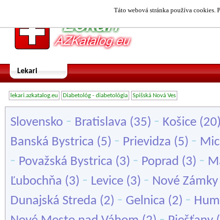
Táto webová stránka používa cookies. P
Lekari
lekari.azkatalog.eu
Diabetológ - diabetológia
Spišská Nová Ves
-
-
Slovensko
Bratislava
(35)
Košice
(20
-
-
Banská Bystrica
(5)
Prievidza
(5)
Mic
-
-
-
Považská Bystrica
(3)
Poprad
(3)
M
-
-
Ľubochňa
(3)
Levice
(3)
Nové Zámky
-
-
Dunajská Streda
(2)
Gelnica
(2)
Hum
-