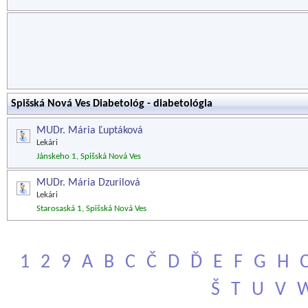
Spišská Nová Ves Diabetológ - diabetológia
MUDr. Mária Ľuptáková
Lekári
Jánskeho 1, Spišská Nová Ves
MUDr. Mária Dzurilová
Lekári
Starosaská 1, Spišská Nová Ves
1
2
9
A
B
C
Č
D
Ď
E
F
G
H
Š
T
U
V