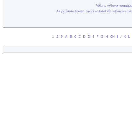
Vášmu výberu nezodpov
Ak poznáte lekára, ktorý v databázi lekárov chý
1
2
9
A
B
C
Č
D
Ď
E
F
G
H
CH
I
J
K
L