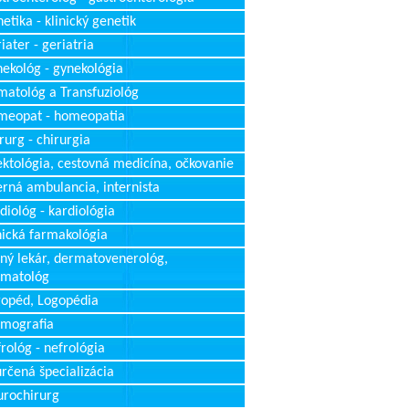
etika - klinický genetik
iater - geriatria
ekológ - gynekológia
atológ a Transfuziológ
meopat - homeopatia
rurg - chirurgia
ektológia, cestovná medicína, očkovanie
erná ambulancia, internista
diológ - kardiológia
nická farmakológia
ný lekár, dermatovenerológ,
rmatológ
opéd, Logopédia
mografia
rológ - nefrológia
rčená špecializácia
rochirurg