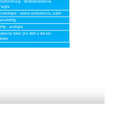
matochirurg - dentoalveolárna
rurgia
matológia - zubná ambulancia, zubár
aumatológ
lóg - urológia
obecný lekár pre deti a dorast -
iater