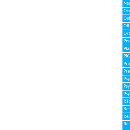
Neu
Očn
Onk
ORL
Ort
Ped
Pla
Pľú
Pra
Pra
Psy
Psy
Psy
Rád
Reh
Re
Re