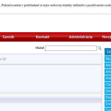
 Pokračovaním v prehliadaní si tejto webovej stránky súhlasíte s používaním cook
Neprihlásený uží
Cenník
Kontakt
Administrácia
Nový
Hľadať
Le
Ak
ec
(2)
Ale
Amb
Ane
Cie
Den
Dia
End
Gas