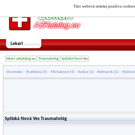
Táto webová stránka používa cookies.
Lekari
lekari.azkatalog.eu
Traumatológ
Spišská Nová Ves
-
-
-
-
-
Slovensko
Bratislava
(5)
Michalovce
(4)
Košice
(3)
Kežmarok
(2)
Hlohov
Spišská Nová Ves Traumatológ