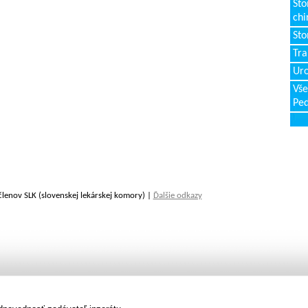
Sto
chi
Sto
Tr
Uro
Vše
Ped
členov SLK (slovenskej lekárskej komory) |
Ďalšie odkazy