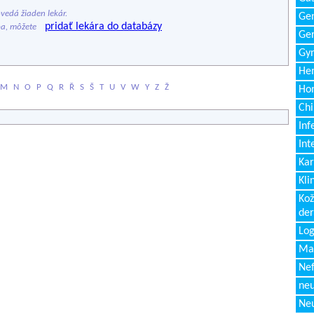
edá žiaden lekár.
Gen
pridať lekára do databázy
ba, môžete
Ger
Gyn
Hem
M
N
O
P
Q
R
Ř
S
Š
T
U
V
W
Y
Z
Ž
Ho
Chi
Inf
Int
Kar
Kli
Kož
de
Log
Ma
Nef
neu
Neu