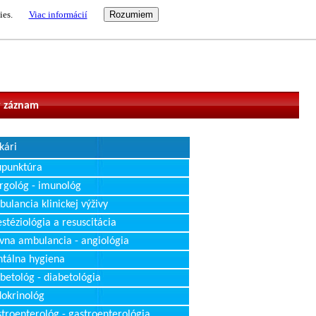
ies.
Viac informácií
vateľ
 záznam
kári
upunktúra
rgológ - imunológ
ulancia klinickej výživy
stéziológia a resuscitácia
vna ambulancia - angiológia
tálna hygiena
betológ - diabetológia
okrinológ
troenterológ - gastroenterológia