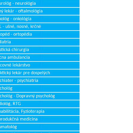
rológ - neurológia
ý lekár - oftalmológia
ológ - onkológia
 - ušné, nosné, krčné
opéd - ortopédia
iatria
stická chirurgia
cna ambulancia
covné lekárstvo
ktický lekár pre dospelých
chiater - psychiatria
chológ
chológ - Dopravný psychológ
iológ, RTG
abilitácia, Fyzioterapia
produkčná medicína
umatológ