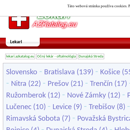
Táto webová stránka používa cookies. P
Lekari
lekari.azkatalog.eu
Očný lekár - oftalmológia
Dunajská Streda
-
-
Slovensko
Bratislava
(139)
Košice
(5
-
-
-
Nitra
(22)
Prešov
(21)
Trenčín
(17)
-
-
Ružomberok
(12)
Nové Zámky
(12)
-
-
Lučenec
(10)
Levice
(9)
Trebišov
(8)
-
Rimavská Sobota
(7)
Považská Bystric
-
-