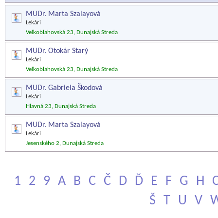
MUDr. Marta Szalayová
Lekári
Veľkoblahovská 23, Dunajská Streda
MUDr. Otokár Starý
Lekári
Veľkoblahovská 23, Dunajská Streda
MUDr. Gabriela Škodová
Lekári
Hlavná 23, Dunajská Streda
MUDr. Marta Szalayová
Lekári
Jesenského 2, Dunajská Streda
1
2
9
A
B
C
Č
D
Ď
E
F
G
H
Š
T
U
V