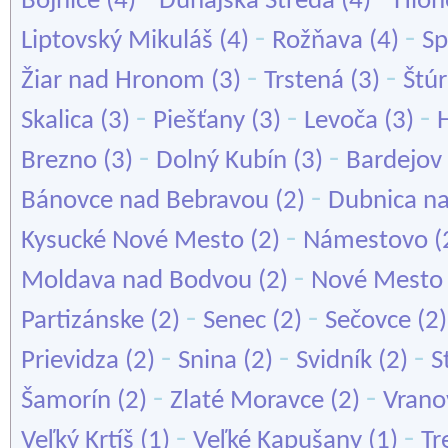
Bojnice
(4)
Dunajská Streda
(4)
Hloh
-
-
Liptovský Mikuláš
(4)
Rožňava
(4)
Sp
-
-
Žiar nad Hronom
(3)
Trstená
(3)
Štú
-
-
-
Skalica
(3)
Piešťany
(3)
Levoča
(3)
-
-
Brezno
(3)
Dolný Kubín
(3)
Bardejov
-
Bánovce nad Bebravou
(2)
Dubnica n
-
Kysucké Nové Mesto
(2)
Námestovo
(
-
Moldava nad Bodvou
(2)
Nové Mesto
-
-
Partizánske
(2)
Senec
(2)
Sečovce
(2
-
-
-
Prievidza
(2)
Snina
(2)
Svidník
(2)
S
-
-
Šamorín
(2)
Zlaté Moravce
(2)
Vrano
-
-
Veľký Krtíš
(1)
Veľké Kapušany
(1)
Tr