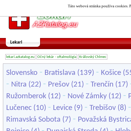
Táto webová stránka používa cookies. P
Lekari
lekari.azkatalog.eu
Očný lekár - oftalmológia
Kráľovský Chlmec
-
-
Slovensko
Bratislava
(139)
Košice
(5
-
-
-
Nitra
(22)
Prešov
(21)
Trenčín
(17)
-
-
Ružomberok
(12)
Nové Zámky
(12)
-
-
Lučenec
(10)
Levice
(9)
Trebišov
(8)
-
Rimavská Sobota
(7)
Považská Bystric
-
-