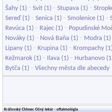
-
-
-
Šahy
(1)
Svit
(1)
Stupava
(1)
Stropk
-
-
-
Sereď
(1)
Senica
(1)
Smolenice
(1)
-
-
Revúca
(1)
Rajec
(1)
Popudinské Moč
-
-
Nováky
(1)
Nová Baňa
(1)
Modra
(1
-
-
Lipany
(1)
Krupina
(1)
Krompachy
(1
-
-
Kežmarok
(1)
Ilava
(1)
Hurbanovo
(1
-
Bytča
(1)
Všechny města dle abecedy
Kráľovský Chlmec Očný lekár - oftalmológia