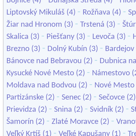
Bojnice
(4)
Dunajská Streda
(4)
Hloh
-
-
Liptovský Mikuláš
(4)
Rožňava
(4)
Sp
-
-
Žiar nad Hronom
(3)
Trstená
(3)
Štú
-
-
-
Skalica
(3)
Piešťany
(3)
Levoča
(3)
-
-
Brezno
(3)
Dolný Kubín
(3)
Bardejov
-
Bánovce nad Bebravou
(2)
Dubnica n
-
Kysucké Nové Mesto
(2)
Námestovo
(
-
Moldava nad Bodvou
(2)
Nové Mesto
-
-
Partizánske
(2)
Senec
(2)
Sečovce
(2
-
-
-
Prievidza
(2)
Snina
(2)
Svidník
(2)
S
-
-
Šamorín
(2)
Zlaté Moravce
(2)
Vrano
-
-
Veľký Krtíš
(1)
Veľké Kapušany
(1)
Tr