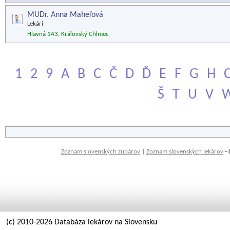
MUDr. Anna Maheľová
Lekári
Hlavná 143, Kráľovský Chlmec
1
2
9
A
B
C
Č
D
Ď
E
F
G
H
Š
T
U
V
Zoznam slovenských zubárov
|
Zoznam slovenských lekárov
- 
(c) 2010-2026 Databáza lekárov na Slovensku