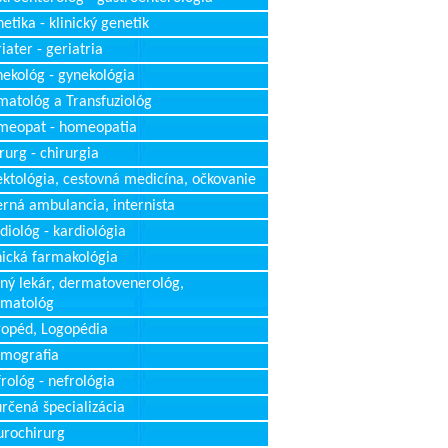
etika - klinický genetik
iater - geriatria
ekológ - gynekológia
atológ a Transfuziológ
meopat - homeopatia
rurg - chirurgia
ektológia, cestovná medicína, očkovanie
erná ambulancia, internista
diológ - kardiológia
nická farmakológia
ný lekár, dermatovenerológ,
rmatológ
opéd, Logopédia
mografia
rológ - nefrológia
rčená špecializácia
rochirurg