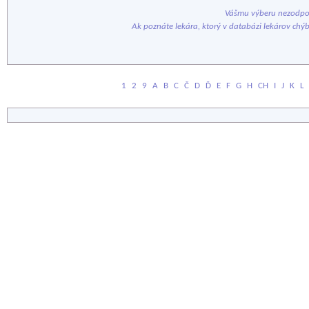
Vášmu výberu nezodpov
Ak poznáte lekára, ktorý v databázi lekárov chý
1
2
9
A
B
C
Č
D
Ď
E
F
G
H
CH
I
J
K
L