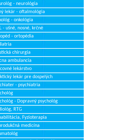
rológ - neurológia
ý lekár - oftalmológia
ológ - onkológia
 - ušné, nosné, krčné
opéd - ortopédia
iatria
stická chirurgia
cna ambulancia
covné lekárstvo
ktický lekár pre dospelých
chiater - psychiatria
chológ
chológ - Dopravný psychológ
iológ, RTG
abilitácia, Fyzioterapia
produkčná medicína
umatológ