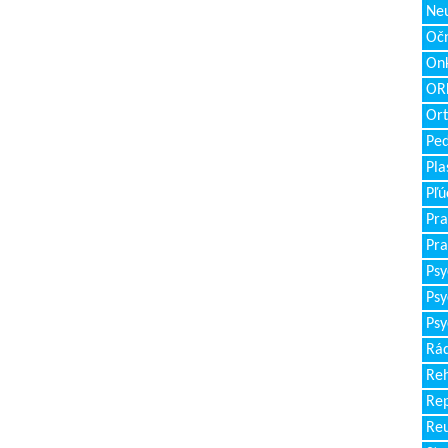
Neu
Očn
Onk
ORL
Ort
Ped
Pla
Pľú
Pra
Pra
Psy
Psy
Psy
Rád
Reh
Re
Re