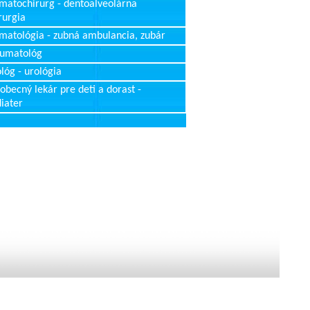
matochirurg - dentoalveolárna
rurgia
matológia - zubná ambulancia, zubár
aumatológ
lóg - urológia
obecný lekár pre deti a dorast -
iater