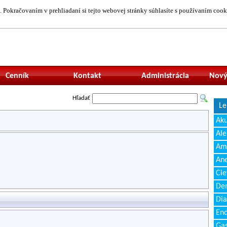
 Pokračovaním v prehliadaní si tejto webovej stránky súhlasíte s používaním cook
Neprihlásený uží
Cenník
Kontakt
Administrácia
Nový
Hľadať
Le
Ak
Ale
Amb
Ane
Cie
Den
Dia
End
Gas