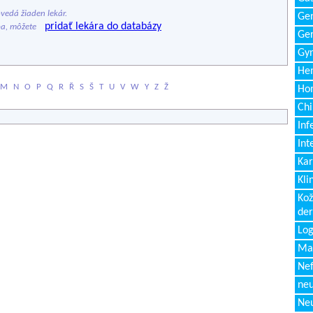
edá žiaden lekár.
Gen
pridať lekára do databázy
ba, môžete
Ger
Gyn
Hem
M
N
O
P
Q
R
Ř
S
Š
T
U
V
W
Y
Z
Ž
Ho
Chi
Inf
Int
Kar
Kli
Kož
de
Log
Ma
Nef
neu
Neu