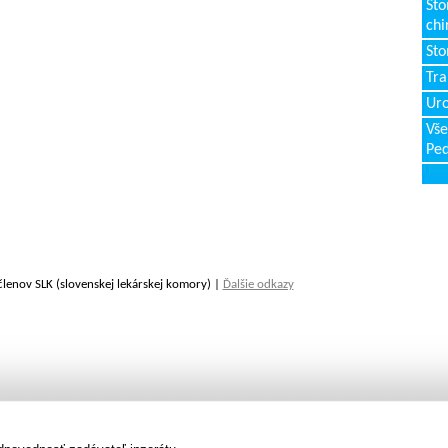
Sto
chi
Sto
Tr
Uro
Vše
Ped
členov SLK (slovenskej lekárskej komory) |
Ďalšie odkazy