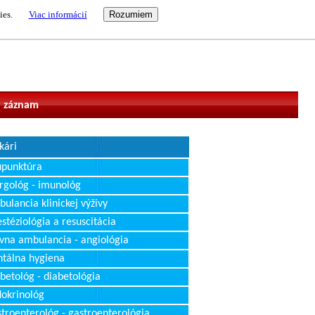
ies.
Viac informácií
vateľ
 záznam
kári
upunktúra
rgológ - imunológ
ulancia klinickej výživy
stéziológia a resuscitácia
vna ambulancia - angiológia
tálna hygiena
betológ - diabetológia
okrinológ
troenterológ - gastroenterológia