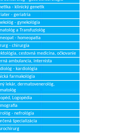
etika - klinický genetik
iater - geriatria
ekológ - gynekológia
atológ a Transfuziológ
meopat - homeopatia
rurg - chirurgia
ektológia, cestovná medicína, očkovanie
erná ambulancia, internista
diológ - kardiológia
nická farmakológia
ný lekár, dermatovenerológ,
rmatológ
opéd, Logopédia
mografia
rológ - nefrológia
rčená špecializácia
rochirurg