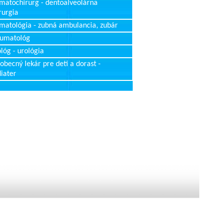
matochirurg - dentoalveolárna
rurgia
matológia - zubná ambulancia, zubár
aumatológ
lóg - urológia
obecný lekár pre deti a dorast -
iater