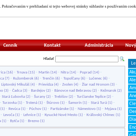
 Pokračovaním v prehliadaní si tejto webovej stránky súhlasíte s používaním cook
Neprihlásený uží
Cenník
Kontakt
Administrácia
Nový
Hľadať
Le
-
-
-
-
-
Ak
rica
(16)
Trnava
(15)
Martin
(14)
Nitra
(14)
Poprad
(14)
-
-
-
-
-
ica
(7)
Ružomberok
(6)
Trenčín
(6)
Topoľčany
(6)
Lučenec
(6)
Ale
-
-
-
-
-
Liptovský Mikuláš
(4)
Prievidza
(4)
Zvolen
(4)
Žiar nad Hronom
(3)
Amb
-
-
-
-
no
(3)
Čadca
(3)
Bardejov
(2)
Bánovce nad Bebravou
(2)
Kežmarok
(2)
Ane
-
-
-
-
-
Stará Ľubovňa
(2)
Šurany
(2)
Trebišov
(2)
Turčianske Teplice
(2)
-
-
-
-
-
-
Turzovka
(1)
Trstená
(1)
Štúrovo
(1)
Šamorín
(1)
Stará Turá
(1)
Cie
-
-
-
-
-
(1)
Revúca
(1)
Púchov
(1)
Partizánske
(1)
Námestovo
(1)
Myjava
(1)
Den
-
-
-
-
)
Levoča
(1)
Lehnice
(1)
Kysucké Nové Mesto
(1)
Kráľovský Chlmec
(1)
Dia
-
-
a
(1)
Bytča
(1)
Brezno
(1)
End
Gas