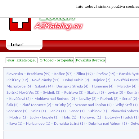
Táto webová stránka používa cookies.
Lekari
lekari.azkatalog.eu
Ortopéd - ortopédia
Považská Bystrica
-
-
-
-
-
Slovensko
Bratislava
(99)
Košice
(57)
Žilina
(19)
Prešov
(19)
Banská Byst
-
-
-
-
Piešťany
(12)
Nové Zámky
(11)
Dolný Kubín
(9)
Bojnice
(7)
Považská Bystr
-
-
-
-
Michalovce
(6)
Galanta
(4)
Dunajská Streda
(4)
Humenné
(4)
Malacky
(4)
-
-
-
-
-
Spišská Nová Ves
(3)
Svidník
(3)
Rožňava
(3)
Skalica
(3)
Levice
(3)
Komár
-
-
-
-
-
Kováčová
(2)
Moldava nad Bodvou
(2)
Nováky
(2)
Pezinok
(2)
Sereď
(2)
-
-
-
-
Šaľa
(2)
Zlaté Moravce
(2)
Vrútky
(2)
Vranov nad Topľou
(2)
Veľký Krtíš
(1)
-
-
-
-
-
Sobrance
(1)
Snina
(1)
Senica
(1)
Senec
(1)
Sabinov
(1)
Rimavská Sobota
-
-
-
-
-
Modra
(1)
Lúčky - kúpele
(1)
Holíč
(1)
Hlohovec
(1)
Liptovský Hrádok
(1
-
-
-
-
-
Ilava
(1)
Hurbanovo
(1)
Dunajská Lužná
(1)
Dubnica nad Váhom
(1)
Detv