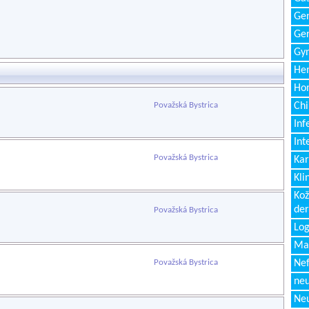
Gen
Ger
Gyn
Hem
Ho
Považská Bystrica
Chi
Inf
Int
Považská Bystrica
Kar
Kli
Kož
de
Považská Bystrica
Log
Ma
Považská Bystrica
Nef
neu
Neu