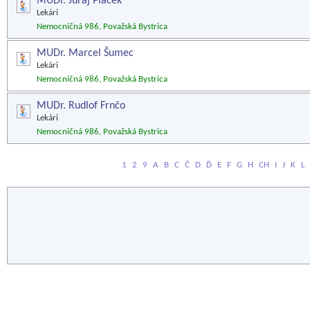
MUDr. Juraj Piaček
Lekári
Nemocničná 986, Považská Bystrica
MUDr. Marcel Šumec
Lekári
Nemocničná 986, Považská Bystrica
MUDr. Rudlof Frnčo
Lekári
Nemocničná 986, Považská Bystrica
1
2
9
A
B
C
Č
D
Ď
E
F
G
H
CH
I
J
K
L