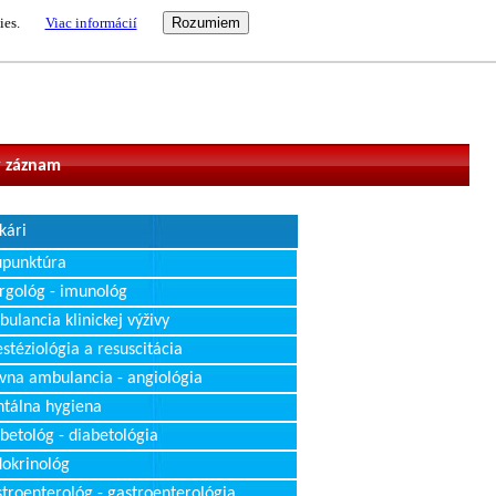
ies.
Viac informácií
vateľ
 záznam
kári
upunktúra
rgológ - imunológ
ulancia klinickej výživy
stéziológia a resuscitácia
vna ambulancia - angiológia
tálna hygiena
betológ - diabetológia
okrinológ
troenterológ - gastroenterológia