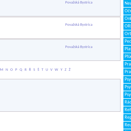
Považská Bystrica
Neu
Očn
Onk
Považská Bystrica
ORL
Ort
Ped
Považská Bystrica
Pla
Pľú
Pra
M
N
O
P
Q
R
Ř
S
Š
T
U
V
W
Y
Z
Ž
Pra
Psy
Psy
Psy
Rád
Reh
Re
Re