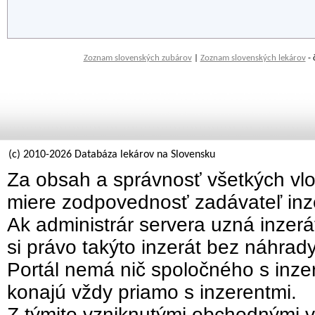
Zoznam slovenských zubárov
|
Zoznam slovenských lekárov
- 
(c) 2010-2026 Databáza lekárov na Slovensku
Za obsah a správnosť všetkých vlo
miere zodpovednosť zadávateľ inz
Ak administrár servera uzná inzer
si právo takýto inzerát bez náhrad
Portál nemá nič spoločného s inzer
konajú vždy priamo s inzerentmi.
Z týmito vzniknutými obchodnými v