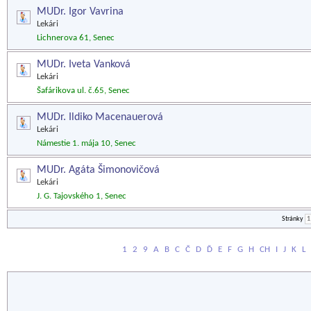
MUDr. Igor Vavrina
Lekári
Lichnerova 61, Senec
MUDr. Iveta Vanková
Lekári
Šafárikova ul. č.65, Senec
MUDr. Ildiko Macenauerová
Lekári
Námestie 1. mája 10, Senec
MUDr. Agáta Šimonovičová
Lekári
J. G. Tajovského 1, Senec
Stránky
1
1
2
9
A
B
C
Č
D
Ď
E
F
G
H
CH
I
J
K
L