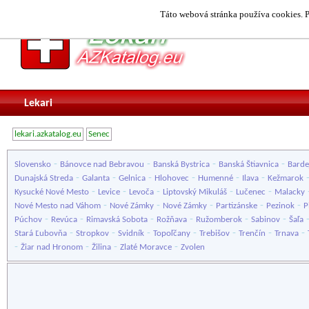
Táto webová stránka používa cookies. P
Lekari
lekari.azkatalog.eu
Senec
-
-
-
-
Slovensko
Bánovce nad Bebravou
Banská Bystrica
Banská Štiavnica
Barde
-
-
-
-
-
-
Dunajská Streda
Galanta
Gelnica
Hlohovec
Humenné
Ilava
Kežmarok
-
-
-
-
-
Kysucké Nové Mesto
Levice
Levoča
Liptovský Mikuláš
Lučenec
Malacky
-
-
-
-
-
Nové Mesto nad Váhom
Nové Zámky
Nové Zámky
Partizánske
Pezinok
P
-
-
-
-
-
-
Púchov
Revúca
Rimavská Sobota
Rožňava
Ružomberok
Sabinov
Šaľa
-
-
-
-
-
-
-
Stará Ľubovňa
Stropkov
Svidník
Topoľčany
Trebišov
Trenčín
Trnava
-
-
-
-
Žiar nad Hronom
Žilina
Zlaté Moravce
Zvolen