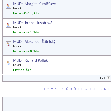
MUDr. Margita Kumičíková
Lekári
Nemocničná 1, Šaľa
MUDr. Jolana Huszárová
Lekári
Nemocničná 1, Šaľa
MUDr. Alexander Štítnický
Lekári
Nemocničná 8, Šaľa
MUDr. Richard Pollák
Lekári
Hlavná 6, Šaľa
Stránky
1
1
2
9
A
B
C
Č
D
Ď
E
F
G
H
CH
I
J
K
L