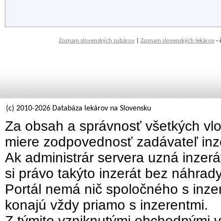
Zoznam slovenských zubárov
|
Zoznam slovenských lekárov
- 
(c) 2010-2026 Databáza lekárov na Slovensku
Za obsah a správnosť všetkých vlo
miere zodpovednosť zadávateľ inz
Ak administrár servera uzná inzer
si právo takýto inzerát bez náhrad
Portál nemá nič spoločného s inzer
konajú vždy priamo s inzerentmi.
Z týmito vzniknutými obchodnými v