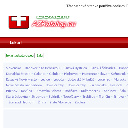
Táto webová stránka používa cookies. P
Lekari
lekari.azkatalog.eu
Šaľa
-
-
-
-
Slovensko
Bánovce nad Bebravou
Banská Bystrica
Banská Štiavnica
Barde
-
-
-
-
-
-
Dunajská Streda
Galanta
Gelnica
Hlohovec
Humenné
Ilava
Kežmarok
-
-
-
-
-
Kysucké Nové Mesto
Levice
Levoča
Liptovský Mikuláš
Lučenec
Malacky
-
-
-
-
-
Nové Mesto nad Váhom
Nové Zámky
Nové Zámky
Partizánske
Pezinok
P
-
-
-
-
-
-
Púchov
Revúca
Rimavská Sobota
Rožňava
Ružomberok
Sabinov
Šaľa
-
-
-
-
-
-
-
Stará Ľubovňa
Stropkov
Svidník
Topoľčany
Trebišov
Trenčín
Trnava
-
-
-
-
Žiar nad Hronom
Žilina
Zlaté Moravce
Zvolen