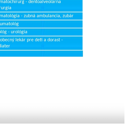
matochirurg - dentoalveolárna
rurgia
matológia - zubná ambulancia, zubár
aumatológ
lóg - urológia
obecný lekár pre deti a dorast -
iater