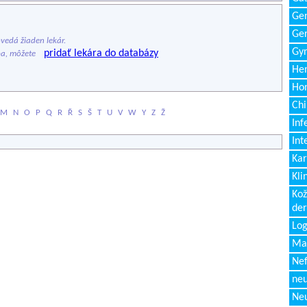
Gen
Ger
edá žiaden lekár.
Gyn
pridať lekára do databázy
ba, môžete
Hem
Ho
Chi
M
N
O
P
Q
R
Ř
S
Š
T
U
V
W
Y
Z
Ž
Inf
Int
Kar
Kli
Kož
de
Log
Ma
Nef
neu
Neu