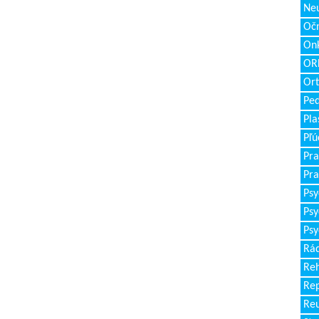
Neu
Očn
Onk
ORL
Ort
Ped
Pla
Pľú
Pra
Pra
Psy
Psy
Psy
Rád
Reh
Re
Re