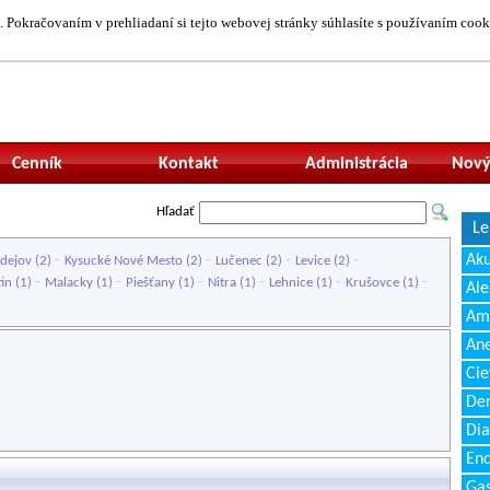
 Pokračovaním v prehliadaní si tejto webovej stránky súhlasíte s používaním cook
Neprihlásený uží
Cenník
Kontakt
Administrácia
Nový
Hľadať
Le
-
-
-
-
Ak
dejov
(2)
Kysucké Nové Mesto
(2)
Lučenec
(2)
Levice
(2)
-
-
-
-
-
-
in
(1)
Malacky
(1)
Piešťany
(1)
Nitra
(1)
Lehnice
(1)
Krušovce
(1)
Ale
Amb
Ane
Cie
Den
Dia
End
Gas