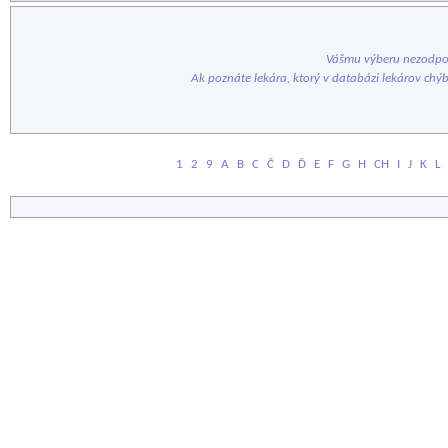
Vášmu výberu nezodpov
Ak poznáte lekára, ktorý v databázi lekárov chý
1
2
9
A
B
C
Č
D
Ď
E
F
G
H
CH
I
J
K
L