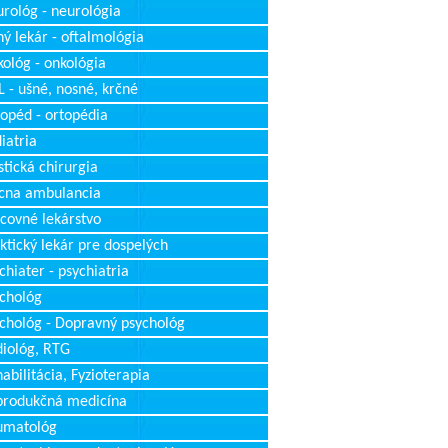
rológ - neurológia
ý lekár - oftalmológia
ológ - onkológia
 - ušné, nosné, krčné
opéd - ortopédia
iatria
stická chirurgia
cna ambulancia
covné lekárstvo
ktický lekár pre dospelých
chiater - psychiatria
chológ
chológ - Dopravný psychológ
iológ, RTG
abilitácia, Fyzioterapia
produkčná medicína
umatológ