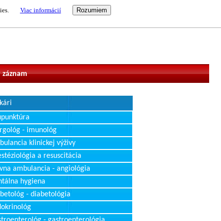
ies.
Viac informácií
vateľ
 záznam
kári
upunktúra
rgológ - imunológ
ulancia klinickej výživy
stéziológia a resuscitácia
vna ambulancia - angiológia
tálna hygiena
betológ - diabetológia
okrinológ
troenterológ - gastroenterológia