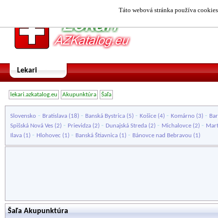
Táto webová stránka používa cookies.
Lekari
lekari.azkatalog.eu
Akupunktúra
Šaľa
-
-
-
-
-
Slovensko
Bratislava
(18)
Banská Bystrica
(5)
Košice
(4)
Komárno
(3)
Bar
-
-
-
-
Spišská Nová Ves
(2)
Prievidza
(2)
Dunajská Streda
(2)
Michalovce
(2)
Mart
-
-
-
Ilava
(1)
Hlohovec
(1)
Banská Štiavnica
(1)
Bánovce nad Bebravou
(1)
Šaľa Akupunktúra