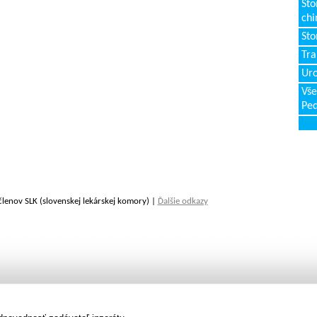
Sto
chi
Sto
Tr
Uro
Vše
Ped
členov SLK (slovenskej lekárskej komory) |
Ďalšie odkazy