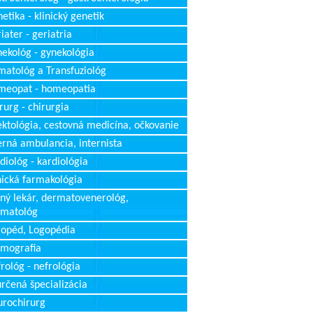
etika - klinický genetik
iater - geriatria
ekológ - gynekológia
atológ a Transfuziológ
meopat - homeopatia
rurg - chirurgia
ektológia, cestovná medicína, očkovanie
erná ambulancia, internista
diológ - kardiológia
nická farmakológia
ný lekár, dermatovenerológ,
rmatológ
opéd, Logopédia
mografia
rológ - nefrológia
rčená špecializácia
rochirurg