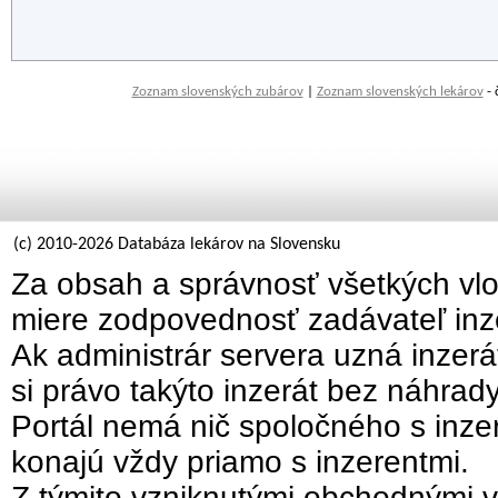
Zoznam slovenských zubárov
|
Zoznam slovenských lekárov
- 
(c) 2010-2026 Databáza lekárov na Slovensku
Za obsah a správnosť všetkých vlo
miere zodpovednosť zadávateľ inz
Ak administrár servera uzná inzer
si právo takýto inzerát bez náhrad
Portál nemá nič spoločného s inzer
konajú vždy priamo s inzerentmi.
Z týmito vzniknutými obchodnými v