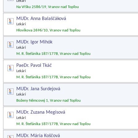
Lekári
Na Vŕšku 2586/19, Vranov nad Topľou
MUDr. Anna Balaščáková
Lekári
Hlovíkova 2696/10, Vranov nad Topľou
MUDr. Igor Mihók
Lekári
M. R. Štefánika 187/177B, Vranov nad Topľou
PaeDr. Pavol Tkáč
Lekári
M. R. Štefánika 187/177B, Vranov nad Topľou
MUDr. Jana Surdejová
Lekári
Boženy Němcovej 1, Vranov nad Topľou
MUDr. Zuzana Megisová
Lekári
M. R. Štefánika 187/177B, Vranov nad Topľou
MUDr. Mária Koščová