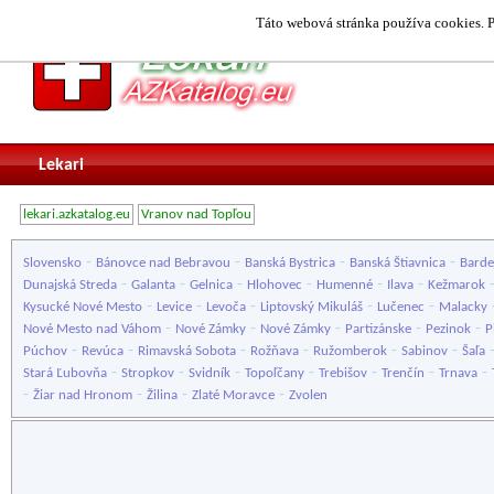
Táto webová stránka používa cookies. P
Lekari
lekari.azkatalog.eu
Vranov nad Topľou
-
-
-
-
Slovensko
Bánovce nad Bebravou
Banská Bystrica
Banská Štiavnica
Barde
-
-
-
-
-
-
Dunajská Streda
Galanta
Gelnica
Hlohovec
Humenné
Ilava
Kežmarok
-
-
-
-
-
Kysucké Nové Mesto
Levice
Levoča
Liptovský Mikuláš
Lučenec
Malacky
-
-
-
-
-
Nové Mesto nad Váhom
Nové Zámky
Nové Zámky
Partizánske
Pezinok
P
-
-
-
-
-
-
Púchov
Revúca
Rimavská Sobota
Rožňava
Ružomberok
Sabinov
Šaľa
-
-
-
-
-
-
-
Stará Ľubovňa
Stropkov
Svidník
Topoľčany
Trebišov
Trenčín
Trnava
-
-
-
-
Žiar nad Hronom
Žilina
Zlaté Moravce
Zvolen