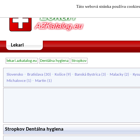
Táto webová stránka používa cookies.
Lekari
lekari.azkatalog.eu
Dentálna hygiena
Stropkov
-
-
-
-
-
Slovensko
Bratislava
(30)
Košice
(9)
Banská Bystrica
(3)
Malacky
(2)
Kys
-
Michalovce
(1)
Martin
(1)
Stropkov Dentálna hygiena