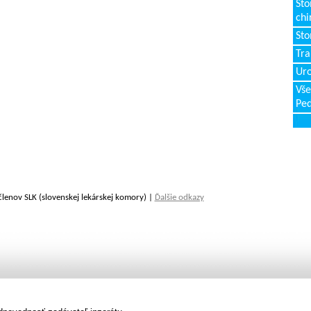
Sto
chi
Sto
Tr
Uro
Vše
Ped
členov SLK (slovenskej lekárskej komory) |
Ďalšie odkazy