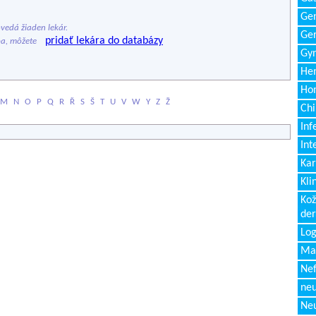
Gen
edá žiaden lekár.
Ger
pridať lekára do databázy
ba, môžete
Gyn
Hem
Ho
M
N
O
P
Q
R
Ř
S
Š
T
U
V
W
Y
Z
Ž
Chi
Inf
Int
Kar
Kli
Kož
de
Log
Ma
Nef
neu
Neu