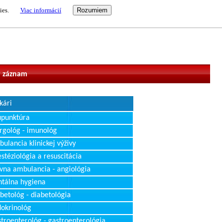
ies.
Viac informácií
vateľ
 záznam
kári
upunktúra
rgológ - imunológ
ulancia klinickej výživy
stéziológia a resuscitácia
vna ambulancia - angiológia
tálna hygiena
betológ - diabetológia
okrinológ
troenterológ - gastroenterológia