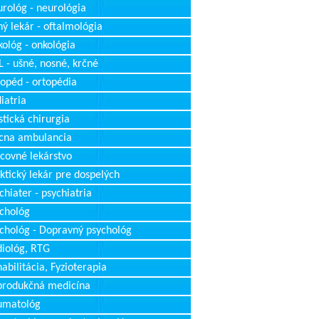
rológ - neurológia
ý lekár - oftalmológia
ológ - onkológia
 - ušné, nosné, krčné
opéd - ortopédia
iatria
stická chirurgia
cna ambulancia
covné lekárstvo
ktický lekár pre dospelých
chiater - psychiatria
chológ
chológ - Dopravný psychológ
iológ, RTG
abilitácia, Fyzioterapia
produkčná medicína
umatológ