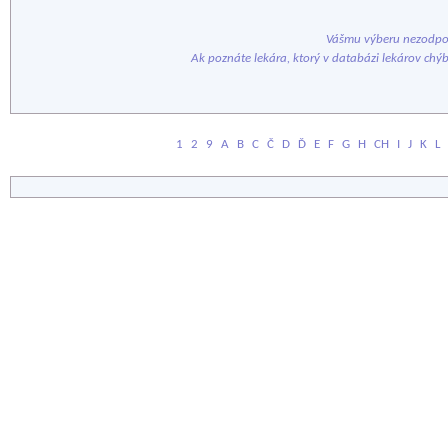
Vášmu výberu nezodpov
Ak poznáte lekára, ktorý v databázi lekárov chý
1
2
9
A
B
C
Č
D
Ď
E
F
G
H
CH
I
J
K
L