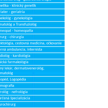
etika - klinický genetik
iater - geriatria
ekológ - gynekológia
atológ a Transfuziológ
meopat - homeopatia
rurg - chirurgia
ektológia, cestovná medicína, očkovanie
erná ambulancia, internista
diológ - kardiológia
nická farmakológia
ný lekár, dermatovenerológ,
rmatológ
opéd, Logopédia
mografia
rológ - nefrológia
rčená špecializácia
rochirurg