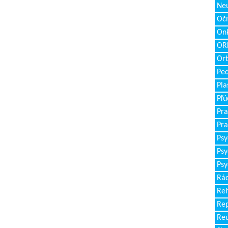
Neu
Očn
Onk
ORL
Ort
Ped
Pla
Pľú
Pra
Pra
Psy
Psy
Psy
Rád
Reh
Re
Re