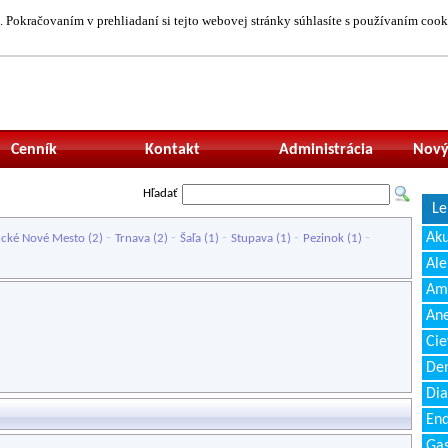
 Pokračovaním v prehliadaní si tejto webovej stránky súhlasíte s používaním cook
Neprihlásený uží
Cenník
Kontakt
Administrácia
Nový
Hľadať
Le
-
-
-
-
-
Ak
ucké Nové Mesto
(2)
Trnava
(2)
Šaľa
(1)
Stupava
(1)
Pezinok
(1)
Ale
Amb
Ane
Cie
Den
Dia
End
Gas