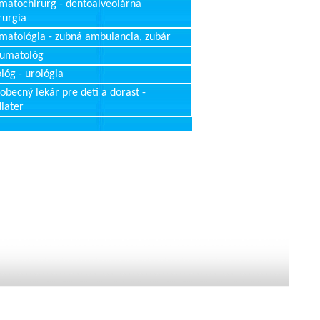
matochirurg - dentoalveolárna
rurgia
matológia - zubná ambulancia, zubár
aumatológ
lóg - urológia
obecný lekár pre deti a dorast -
iater