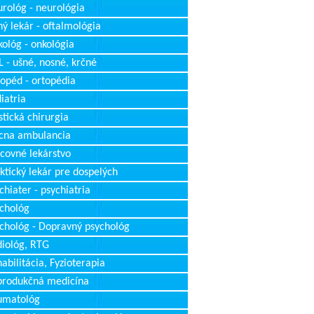
rológ - neurológia
ý lekár - oftalmológia
ológ - onkológia
 - ušné, nosné, krčné
opéd - ortopédia
iatria
stická chirurgia
cna ambulancia
covné lekárstvo
ktický lekár pre dospelých
chiater - psychiatria
chológ
chológ - Dopravný psychológ
iológ, RTG
abilitácia, Fyzioterapia
produkčná medicína
umatológ