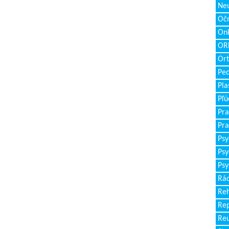
Neu
Očn
Onk
ORL
Ort
Ped
Pla
Pľú
Pra
Pra
Psy
Psy
Psy
Rád
Reh
Re
Re