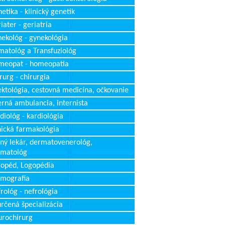
etika - klinický genetik
iater - geriatria
ekológ - gynekológia
atológ a Transfuziológ
meopat - homeopatia
rurg - chirurgia
ektológia, cestovná medicína, očkovanie
erná ambulancia, internista
diológ - kardiológia
nická farmakológia
ný lekár, dermatovenerológ,
rmatológ
opéd, Logopédia
mografia
rológ - nefrológia
rčená špecializácia
rochirurg