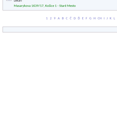
Lekári
Masarykova 1639/17, Košice 1 - Staré Mesto
1
2
9
A
B
C
Č
D
Ď
E
F
G
H
CH
I
J
K
L