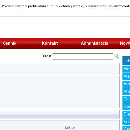
 Pokračovaním v prehliadaní si tejto webovej stránky súhlasíte s používaním cook
Neprihlásený uží
Cenník
Kontakt
Administrácia
Nový
Hľadať
Le
Ak
Ale
Amb
Ane
Cie
Den
Dia
End
Košice
Gas