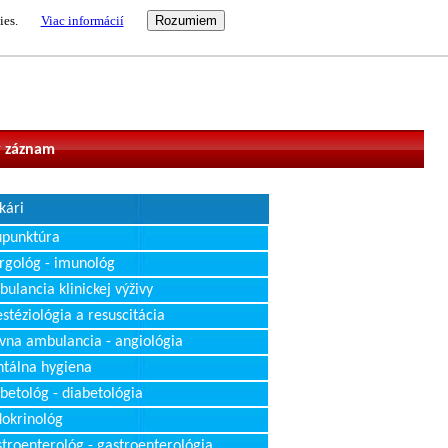
ies.
Viac informácií
vateľ
 záznam
kári
upunktúra
rgológ - imunológ
ulancia klinickej výživy
stéziológia a resuscitácia
vna ambulancia - angiológia
tálna hygiena
betológ - diabetológia
okrinológ
troenterológ - gastroenterológia