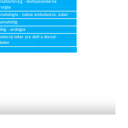
matochirurg - dentoalveolárna
rurgia
matológia - zubná ambulancia, zubár
aumatológ
lóg - urológia
obecný lekár pre deti a dorast -
iater