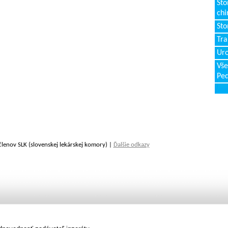
Sto
chi
Sto
Tr
Uro
Vše
Ped
členov SLK (slovenskej lekárskej komory) |
Ďalšie odkazy