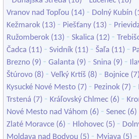
Dunajská Streda
(16)
Lučenec
(16)
-
Vranov nad Topľou
(14)
Dolný Kubín
(
-
-
Kežmarok
(13)
Piešťany
(13)
Prievid
-
-
Ružomberok
(13)
Skalica
(12)
Trebiš
-
-
-
Čadca
(11)
Svidník
(11)
Šaľa
(11)
P
-
-
-
Brezno
(9)
Galanta
(9)
Snina
(9)
Il
-
-
Štúrovo
(8)
Veľký Krtíš
(8)
Bojnice
(7
-
-
Kysucké Nové Mesto
(7)
Pezinok
(7)
-
-
Trstená
(7)
Kráľovský Chlmec
(6)
Kr
-
Nové Mesto nad Váhom
(6)
Senec
(6)
-
-
Zlaté Moravce
(6)
Hlohovec
(5)
Doln
-
Moldava nad Bodvou
(5)
Myjava
(5)