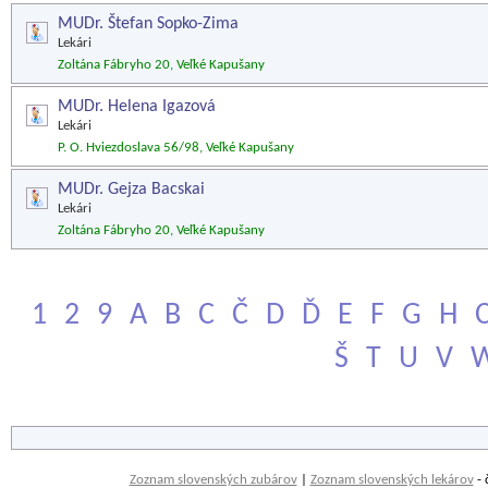
MUDr. Štefan Sopko-Zima
Lekári
Zoltána Fábryho 20, Veľké Kapušany
MUDr. Helena Igazová
Lekári
P. O. Hviezdoslava 56/98, Veľké Kapušany
MUDr. Gejza Bacskai
Lekári
Zoltána Fábryho 20, Veľké Kapušany
1
2
9
A
B
C
Č
D
Ď
E
F
G
H
Š
T
U
V
Zoznam slovenských zubárov
|
Zoznam slovenských lekárov
- 