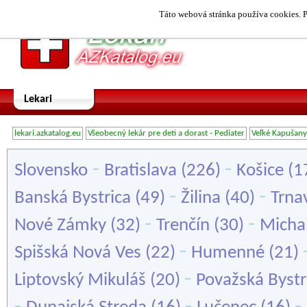
Táto webová stránka používa cookies. P
Lekari
lekari.azkatalog.eu
Všeobecný lekár pre deti a dorast - Pediater
Veľké Kapušany
-
-
Slovensko
Bratislava
(226)
Košice
(1
-
-
Banská Bystrica
(49)
Žilina
(40)
Trna
-
-
Nové Zámky
(32)
Trenčín
(30)
Micha
-
Spišská Nová Ves
(22)
Humenné
(21)
-
Liptovský Mikuláš
(20)
Považská Bystr
-
-
-