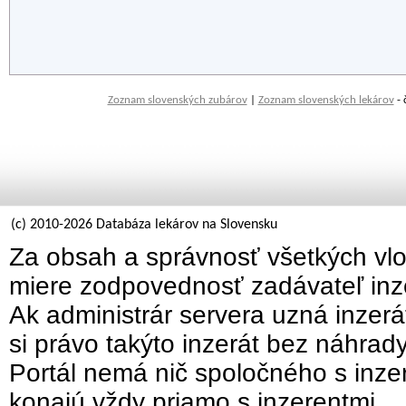
Zoznam slovenských zubárov
|
Zoznam slovenských lekárov
- 
(c) 2010-2026 Databáza lekárov na Slovensku
Za obsah a správnosť všetkých vlo
miere zodpovednosť zadávateľ inz
Ak administrár servera uzná inzer
si právo takýto inzerát bez náhrad
Portál nemá nič spoločného s inzer
konajú vždy priamo s inzerentmi.