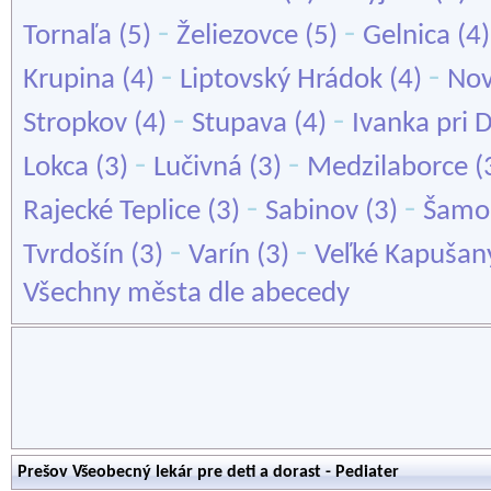
-
-
Tornaľa
(5)
Želiezovce
(5)
Gelnica
(4
-
-
Krupina
(4)
Liptovský Hrádok
(4)
Nov
-
-
Stropkov
(4)
Stupava
(4)
Ivanka pri 
-
-
Lokca
(3)
Lučivná
(3)
Medzilaborce
(
-
-
Rajecké Teplice
(3)
Sabinov
(3)
Šamo
-
-
Tvrdošín
(3)
Varín
(3)
Veľké Kapušan
Všechny města dle abecedy
Prešov Všeobecný lekár pre deti a dorast - Pediater