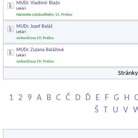
MUDr. Vladimír Blažo
Lekári
Námestie osloboditeľov 15, Prešov
MUDr. Jozef Baláž
Lekári
Jurkovičova 19, Prešov
MUDr. Zuzana Balážová
Lekári
Jurkovičova 19, Prešov
Stránk
1
2
9
A
B
C
Č
D
Ď
E
F
G
H
Š
T
U
V