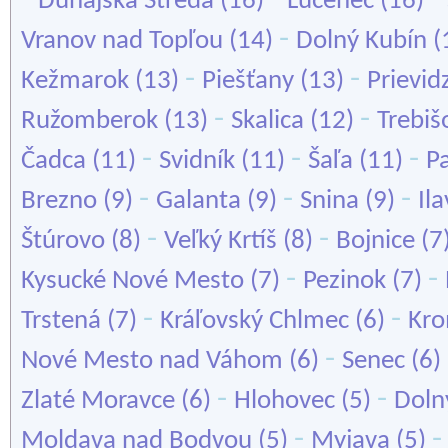
Dunajská Streda
(16)
Lučenec
(16)
-
Vranov nad Topľou
(14)
Dolný Kubín
(
-
-
Kežmarok
(13)
Piešťany
(13)
Prievid
-
-
Ružomberok
(13)
Skalica
(12)
Trebiš
-
-
-
Čadca
(11)
Svidník
(11)
Šaľa
(11)
P
-
-
-
Brezno
(9)
Galanta
(9)
Snina
(9)
Il
-
-
Štúrovo
(8)
Veľký Krtíš
(8)
Bojnice
(7
-
-
Kysucké Nové Mesto
(7)
Pezinok
(7)
-
-
Trstená
(7)
Kráľovský Chlmec
(6)
Kr
-
Nové Mesto nad Váhom
(6)
Senec
(6)
-
-
Zlaté Moravce
(6)
Hlohovec
(5)
Doln
-
Moldava nad Bodvou
(5)
Myjava
(5)