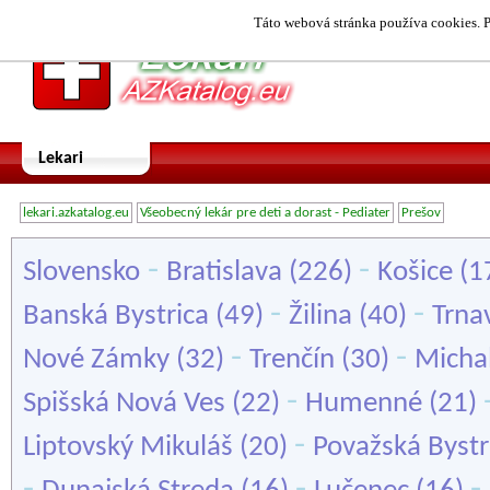
Táto webová stránka používa cookies. P
Lekari
lekari.azkatalog.eu
Všeobecný lekár pre deti a dorast - Pediater
Prešov
-
-
Slovensko
Bratislava
(226)
Košice
(1
-
-
Banská Bystrica
(49)
Žilina
(40)
Trna
-
-
Nové Zámky
(32)
Trenčín
(30)
Micha
-
Spišská Nová Ves
(22)
Humenné
(21)
-
Liptovský Mikuláš
(20)
Považská Bystr
-
-
-