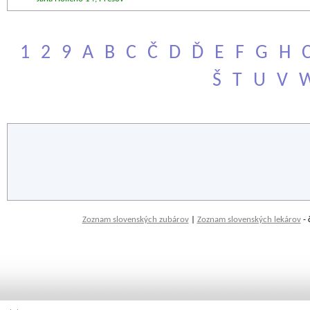
1
2
9
A
B
C
Č
D
Ď
E
F
G
H
Š
T
U
V
Zoznam slovenských zubárov
|
Zoznam slovenských lekárov
- 