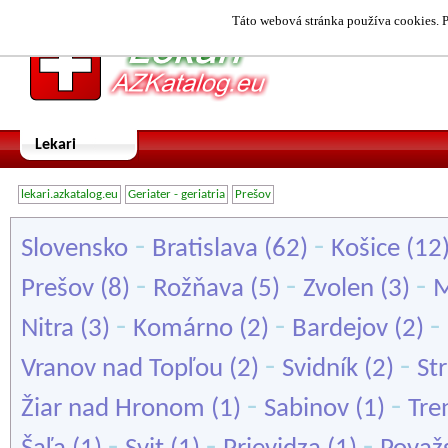
Táto webová stránka používa cookies. P
Lekari
lekari.azkatalog.eu
Geriater - geriatria
Prešov
-
-
Slovensko
Bratislava
(62)
Košice
(12
-
-
-
Prešov
(8)
Rožňava
(5)
Zvolen
(3)
M
-
-
-
Nitra
(3)
Komárno
(2)
Bardejov
(2)
-
-
Vranov nad Topľou
(2)
Svidník
(2)
St
-
-
Žiar nad Hronom
(1)
Sabinov
(1)
Tre
-
-
-