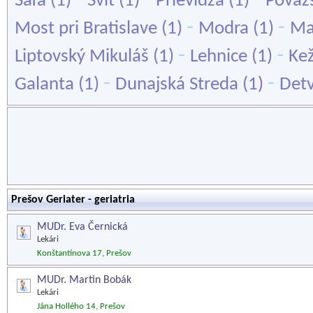
Šaľa
(1)
Svit
(1)
Prievidza
(1)
Považs
-
-
Most pri Bratislave
(1)
Modra
(1)
Ma
-
-
Liptovský Mikuláš
(1)
Lehnice
(1)
Ke
-
-
Galanta
(1)
Dunajská Streda
(1)
Det
Prešov Geriater - geriatria
MUDr. Eva Černická
Lekári
Konštantínova 17, Prešov
MUDr. Martin Bobák
Lekári
Jána Hollého 14, Prešov