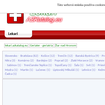
Táto webová stránka používa cookies.
Lekari
lekari.azkatalog.eu
Geriater - geriatria
Žiar nad Hronom
-
-
-
-
-
Slovensko
Bratislava
(62)
Košice
(12)
Trenčín
(12)
Banská Bystrica
(9)
Pr
-
-
-
-
-
Nitra
(3)
Komárno
(2)
Bardejov
(2)
Poprad
(2)
Zlaté Moravce
(2)
Vranov
-
-
-
-
-
-
Sabinov
(1)
Trenčianske Teplice
(1)
Topoľčany
(1)
Šaľa
(1)
Svit
(1)
Priev
-
-
-
-
-
Modra
(1)
Martin
(1)
Lučenec
(1)
Liptovský Mikuláš
(1)
Lehnice
(1)
Kežm
Čadca
(1)