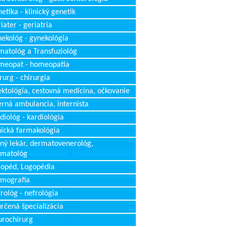
etika - klinický genetik
iater - geriatria
ekológ - gynekológia
atológ a Transfuziológ
meopat - homeopatia
rurg - chirurgia
ektológia, cestovná medicína, očkovanie
erná ambulancia, internista
diológ - kardiológia
nická farmakológia
ný lekár, dermatovenerológ,
rmatológ
opéd, Logopédia
mografia
rológ - nefrológia
rčená špecializácia
rochirurg