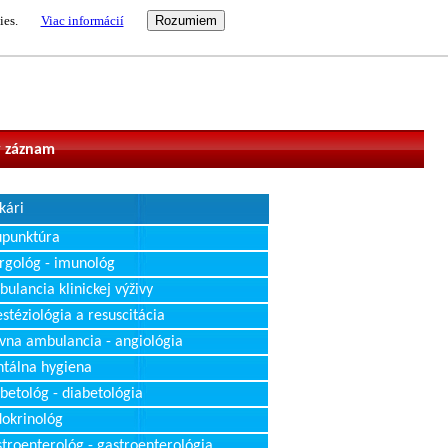
ies.
Viac informácií
vateľ
 záznam
kári
upunktúra
rgológ - imunológ
ulancia klinickej výživy
stéziológia a resuscitácia
vna ambulancia - angiológia
tálna hygiena
betológ - diabetológia
okrinológ
troenterológ - gastroenterológia