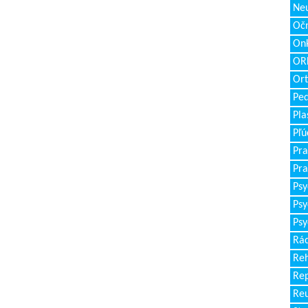
Neu
Očn
Onk
ORL
Ort
Ped
Pla
Pľú
Pra
Pra
Psy
Psy
Psy
Rád
Reh
Re
Re