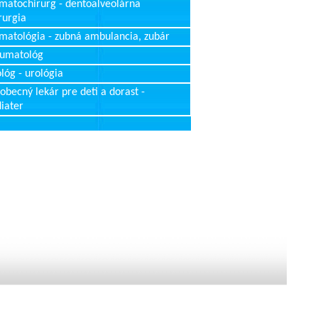
matochirurg - dentoalveolárna
rurgia
matológia - zubná ambulancia, zubár
aumatológ
lóg - urológia
obecný lekár pre deti a dorast -
iater