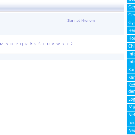
Gen
Ger
Žiar nad Hronom
Gyn
Hem
Ho
M
N
O
P
Q
R
Ř
S
Š
T
U
V
W
Y
Z
Ž
Chi
Inf
Int
Kar
Kli
Kož
de
Log
Ma
Nef
neu
Neu