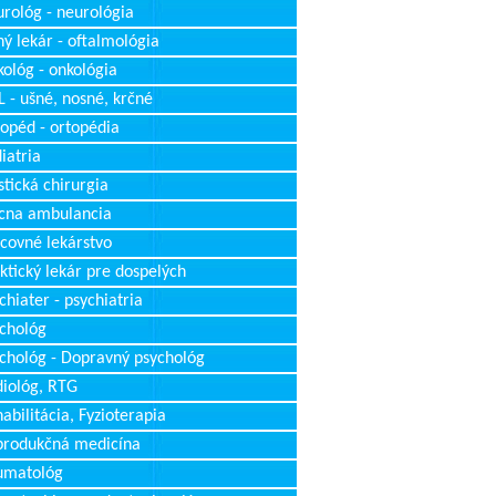
rológ - neurológia
ý lekár - oftalmológia
ológ - onkológia
 - ušné, nosné, krčné
opéd - ortopédia
iatria
stická chirurgia
cna ambulancia
covné lekárstvo
ktický lekár pre dospelých
chiater - psychiatria
chológ
chológ - Dopravný psychológ
iológ, RTG
abilitácia, Fyzioterapia
produkčná medicína
umatológ