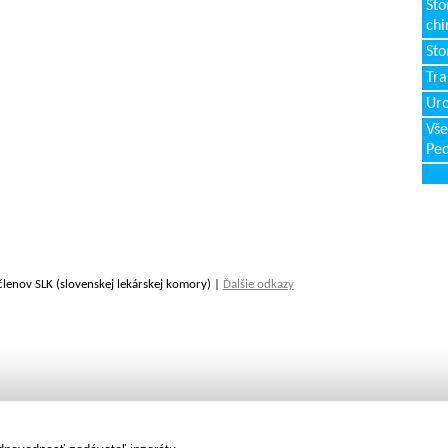
Sto
chi
Sto
Tr
Uro
Vše
Ped
členov SLK (slovenskej lekárskej komory) |
Ďalšie odkazy