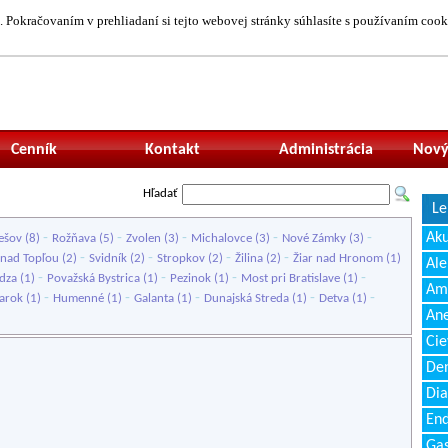
 Pokračovaním v prehliadaní si tejto webovej stránky súhlasíte s používaním cook
Neprihlásený uží
Cenník
Kontakt
Administrácia
Nový
Hľadať
Le
-
-
-
-
-
Ak
ešov
(8)
Rožňava
(5)
Zvolen
(3)
Michalovce
(3)
Nové Zámky
(3)
-
-
-
-
 nad Topľou
(2)
Svidník
(2)
Stropkov
(2)
Žilina
(2)
Žiar nad Hronom
(1)
Ale
-
-
-
-
idza
(1)
Považská Bystrica
(1)
Pezinok
(1)
Most pri Bratislave
(1)
Amb
-
-
-
-
-
arok
(1)
Humenné
(1)
Galanta
(1)
Dunajská Streda
(1)
Detva
(1)
Ane
Cie
Den
Dia
End
Gas