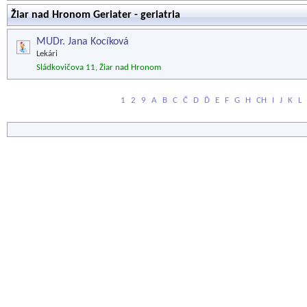
Žiar nad Hronom Geriater - geriatria
MUDr. Jana Kocíková
Lekári
Sládkovičova 11, Žiar nad Hronom
1
2
9
A
B
C
Č
D
Ď
E
F
G
H
CH
I
J
K
L