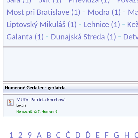
Šaľa
(1)
Svit
(1)
Prievidza
(1)
Považs
-
-
Most pri Bratislave
(1)
Modra
(1)
Ma
-
-
Liptovský Mikuláš
(1)
Lehnice
(1)
Ke
-
-
Galanta
(1)
Dunajská Streda
(1)
Det
Humenné Geriater - geriatria
MUDr. Patrícia Korchová
Lekári
Nemocničná 7, Humenné
1
2
9
A
B
C
Č
D
Ď
E
F
G
H