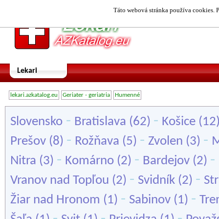
Táto webová stránka používa cookies. P
Lekari
lekari.azkatalog.eu
Geriater - geriatria
Humenné
-
-
Slovensko
Bratislava
(62)
Košice
(12
-
-
-
Prešov
(8)
Rožňava
(5)
Zvolen
(3)
M
-
-
-
Nitra
(3)
Komárno
(2)
Bardejov
(2)
-
-
Vranov nad Topľou
(2)
Svidník
(2)
St
-
-
Žiar nad Hronom
(1)
Sabinov
(1)
Tre
-
-
-