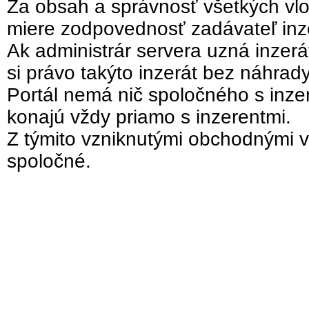
Za obsah a správnosť všetkých vlo
miere zodpovednosť zadávateľ inz
Ak administrár servera uzná inzer
si právo takýto inzerát bez náhrad
Portál nemá nič spoločného s inzer
konajú vždy priamo s inzerentmi.
Z týmito vzniknutými obchodnými v
spoločné.