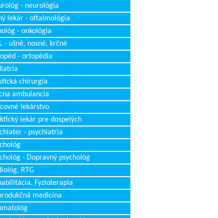
rológ - neurológia
ý lekár - oftalmológia
ológ - onkológia
 - ušné, nosné, krčné
opéd - ortopédia
iatria
stická chirurgia
cna ambulancia
covné lekárstvo
ktický lekár pre dospelých
chiater - psychiatria
chológ
chológ - Dopravný psychológ
iológ, RTG
abilitácia, Fyzioterapia
produkčná medicína
umatológ