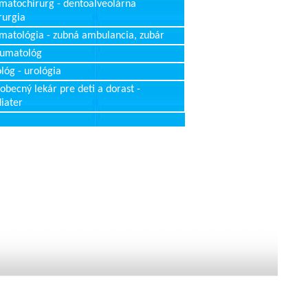
matochirurg - dentoalveolárna
rurgia
matológia - zubná ambulancia, zubár
aumatológ
lóg - urológia
obecný lekár pre deti a dorast -
iater