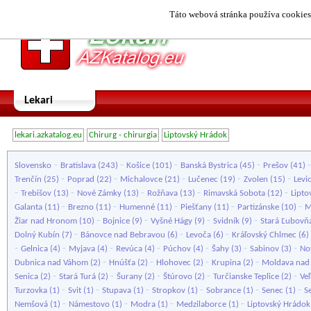
Táto webová stránka používa cookies.
Lekari
lekari.azkatalog.eu
Chirurg - chirurgia
Liptovský Hrádok
-
-
-
-
Slovensko
Bratislava
(243)
Košice
(101)
Banská Bystrica
(45)
Prešov
(41)
-
-
-
-
-
Trenčín
(25)
Poprad
(22)
Michalovce
(21)
Lučenec
(19)
Zvolen
(15)
Levi
-
-
-
-
-
Trebišov
(13)
Nové Zámky
(13)
Rožňava
(13)
Rimavská Sobota
(12)
Lipto
-
-
-
-
-
Galanta
(11)
Brezno
(11)
Humenné
(11)
Piešťany
(11)
Partizánske
(10)
M
-
-
-
-
Žiar nad Hronom
(10)
Bojnice
(9)
Vyšné Hágy
(9)
Svidník
(9)
Stará Ľubovň
-
-
-
Dolný Kubín
(7)
Bánovce nad Bebravou
(6)
Levoča
(6)
Kráľovský Chlmec
(6)
-
-
-
-
-
-
-
Gelnica
(4)
Myjava
(4)
Revúca
(4)
Púchov
(4)
Šahy
(3)
Sabinov
(3)
No
-
-
-
-
Dubnica nad Váhom
(2)
Hnúšťa
(2)
Hlohovec
(2)
Krupina
(2)
Moldava nad
-
-
-
-
-
Senica
(2)
Stará Turá
(2)
Šurany
(2)
Štúrovo
(2)
Turčianske Teplice
(2)
Ve
-
-
-
-
-
-
Turzovka
(1)
Svit
(1)
Stupava
(1)
Stropkov
(1)
Sobrance
(1)
Senec
(1)
S
-
-
-
-
Nemšová
(1)
Námestovo
(1)
Modra
(1)
Medzilaborce
(1)
Liptovský Hrádok