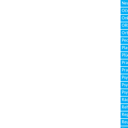
Neu
Očn
Onk
ORL
Ort
Ped
Pla
Pľú
Pra
Pra
Psy
Psy
Psy
Rád
Reh
Re
Re