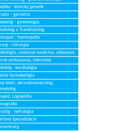
etika - klinický genetik
iater - geriatria
ekológ - gynekológia
atológ a Transfuziológ
meopat - homeopatia
rurg - chirurgia
ektológia, cestovná medicína, očkovanie
erná ambulancia, internista
diológ - kardiológia
nická farmakológia
ný lekár, dermatovenerológ,
rmatológ
opéd, Logopédia
mografia
rológ - nefrológia
rčená špecializácia
rochirurg