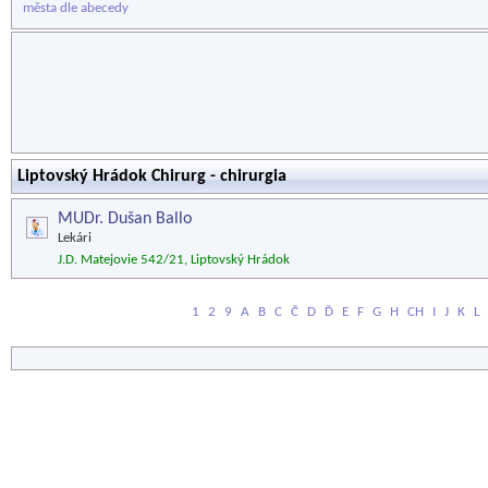
města dle abecedy
Liptovský Hrádok Chirurg - chirurgia
MUDr. Dušan Ballo
Lekári
J.D. Matejovie 542/21, Liptovský Hrádok
1
2
9
A
B
C
Č
D
Ď
E
F
G
H
CH
I
J
K
L