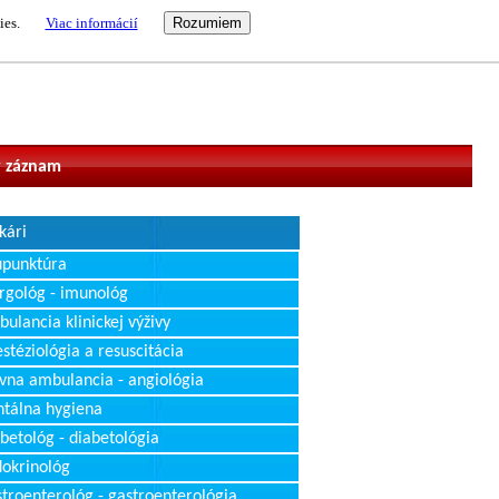
ies.
Viac informácií
vateľ
 záznam
kári
upunktúra
rgológ - imunológ
ulancia klinickej výživy
stéziológia a resuscitácia
vna ambulancia - angiológia
tálna hygiena
betológ - diabetológia
okrinológ
troenterológ - gastroenterológia