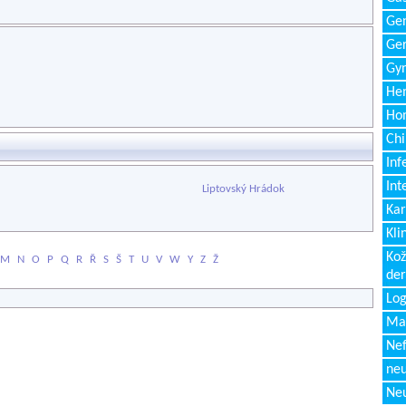
Gen
Ger
Gyn
Hem
Ho
Chi
Inf
Int
Liptovský Hrádok
Kar
Kli
Kož
M
N
O
P
Q
R
Ř
S
Š
T
U
V
W
Y
Z
Ž
de
Log
Ma
Nef
neu
Neu