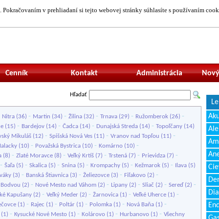
 Pokračovaním v prehliadaní si tejto webovej stránky súhlasíte s používaním cook
Neprihlásený uží
Cenník
Kontakt
Administrácia
Nový
Hľadať
Le
-
-
-
-
-
-
Ak
Nitra
(36)
Martin
(34)
Žilina
(32)
Trnava
(29)
Ružomberok
(26)
-
-
-
-
ce
(15)
Bardejov
(14)
Čadca
(14)
Dunajská Streda
(14)
Topoľčany
(14)
Ale
-
-
-
vský Mikuláš
(12)
Spišská Nová Ves
(11)
Vranov nad Topľou
(11)
Amb
-
-
-
alacky
(10)
Považská Bystrica
(10)
Komárno
(10)
Ane
-
-
-
-
-
a
(8)
Zlaté Moravce
(8)
Veľký Krtíš
(7)
Trstená
(7)
Prievidza
(7)
-
-
-
-
-
-
Šaľa
(5)
Skalica
(5)
Snina
(5)
Krompachy
(5)
Kežmarok
(5)
Ilava
(5)
Cie
-
-
-
-
váky
(3)
Banská Štiavnica
(3)
Želiezovce
(3)
Fiľakovo
(2)
Den
-
-
-
-
-
 Bodvou
(2)
Nové Mesto nad Váhom
(2)
Lipany
(2)
Sliač
(2)
Sereď
(2)
Dia
-
-
-
-
ľké Kapušany
(2)
Veľký Meder
(2)
Žarnovica
(1)
Veľké Uherce
(1)
-
-
-
-
-
ečovce
(1)
Rajec
(1)
Poltár
(1)
Polomka
(1)
Nová Baňa
(1)
End
-
-
-
-
(1)
Kysucké Nové Mesto
(1)
Kolárovo
(1)
Hurbanovo
(1)
Všechny
Gas