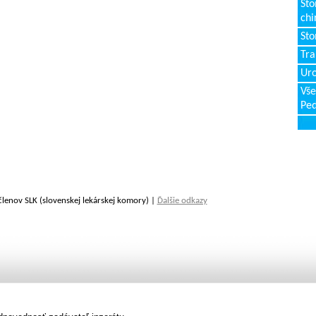
Sto
chi
Sto
Tr
Uro
Vše
Ped
členov SLK (slovenskej lekárskej komory) |
Ďalšie odkazy