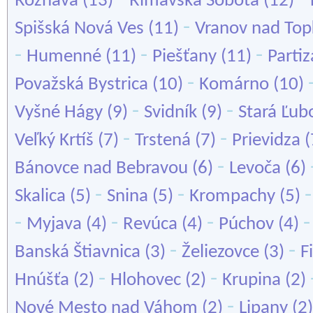
Rožňava
(13)
Rimavská Sobota
(12)
-
Spišská Nová Ves
(11)
Vranov nad Top
-
-
-
Humenné
(11)
Piešťany
(11)
Parti
-
Považská Bystrica
(10)
Komárno
(10)
-
-
Vyšné Hágy
(9)
Svidník
(9)
Stará Ľub
-
-
Veľký Krtíš
(7)
Trstená
(7)
Prievidza
(
-
Bánovce nad Bebravou
(6)
Levoča
(6)
-
-
Skalica
(5)
Snina
(5)
Krompachy
(5)
-
-
-
Myjava
(4)
Revúca
(4)
Púchov
(4)
-
-
Banská Štiavnica
(3)
Želiezovce
(3)
F
-
-
Hnúšťa
(2)
Hlohovec
(2)
Krupina
(2)
-
Nové Mesto nad Váhom
(2)
Lipany
(2