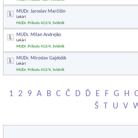
MUDr. Jaroslav Marčišin
Lekári
MUDr. Pribulu 412/4, Svidník
MUDr. Milan Andrejko
Lekári
MUDr. Pribulu 412/4, Svidník
MUDr. Miroslav Gajdošík
Lekári
MUDr. Pribulu 412/4, Svidník
1
2
9
A
B
C
Č
D
Ď
E
F
G
H
Š
T
U
V