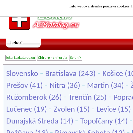
Táto webová stránka používa cookies. P
Lekari
lekari.azkatalog.eu
Chirurg - chirurgia
Svidník
-
-
Slovensko
Bratislava
(243)
Košice
(1
-
-
-
Prešov
(41)
Nitra
(36)
Martin
(34)
-
-
Ružomberok
(26)
Trenčín
(25)
Popra
-
-
Lučenec
(19)
Zvolen
(15)
Levice
(15)
-
Dunajská Streda
(14)
Topoľčany
(14)
-
-