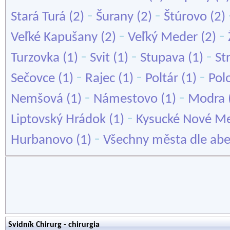
-
-
Stará Turá
(2)
Šurany
(2)
Štúrovo
(2)
-
-
Veľké Kapušany
(2)
Veľký Meder
(2)
-
-
-
Turzovka
(1)
Svit
(1)
Stupava
(1)
St
-
-
-
Sečovce
(1)
Rajec
(1)
Poltár
(1)
Pol
-
-
Nemšová
(1)
Námestovo
(1)
Modra
-
Liptovský Hrádok
(1)
Kysucké Nové M
-
Hurbanovo
(1)
Všechny města dle ab
Svidník Chirurg - chirurgia