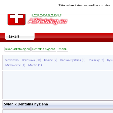
Táto webová stránka používa cookies. P
Lekari
lekari.azkatalog.eu
Dentálna hygiena
Svidník
-
-
-
-
-
Slovensko
Bratislava
(30)
Košice
(9)
Banská Bystrica
(3)
Malacky
(2)
Kys
-
Michalovce
(1)
Martin
(1)
Svidník Dentálna hygiena