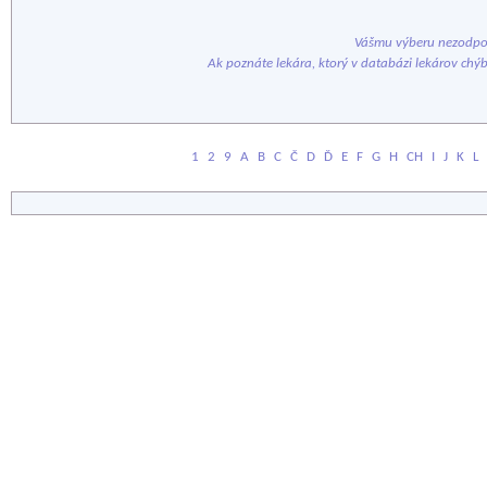
Vášmu výberu nezodpov
Ak poznáte lekára, ktorý v databázi lekárov chý
1
2
9
A
B
C
Č
D
Ď
E
F
G
H
CH
I
J
K
L