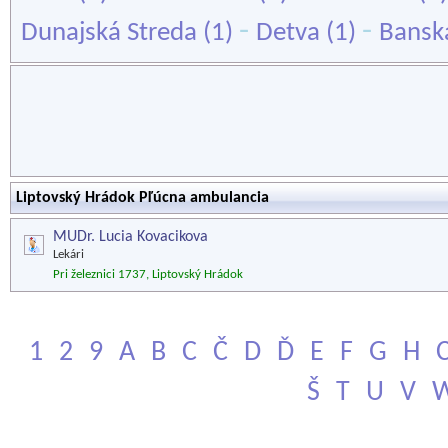
-
-
Dunajská Streda
(1)
Detva
(1)
Banská
Liptovský Hrádok Pľúcna ambulancia
MUDr. Lucia Kovacikova
Lekári
Pri železnici 1737, Liptovský Hrádok
1
2
9
A
B
C
Č
D
Ď
E
F
G
H
Š
T
U
V