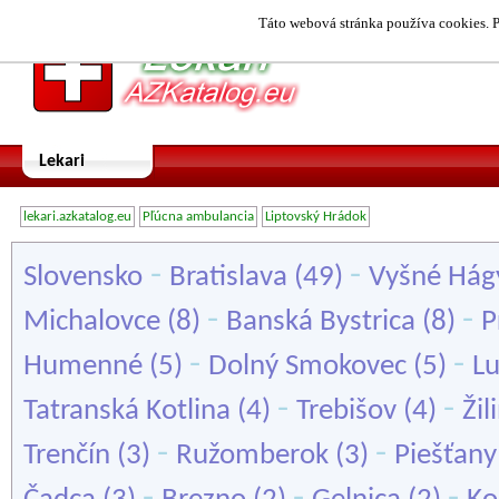
Táto webová stránka používa cookies. P
Lekari
lekari.azkatalog.eu
Pľúcna ambulancia
Liptovský Hrádok
-
-
Slovensko
Bratislava
(49)
Vyšné Hág
-
-
Michalovce
(8)
Banská Bystrica
(8)
P
-
-
Humenné
(5)
Dolný Smokovec
(5)
L
-
-
Tatranská Kotlina
(4)
Trebišov
(4)
Žil
-
-
Trenčín
(3)
Ružomberok
(3)
Piešťany
-
-
-