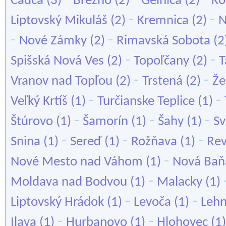
Čadca
(3)
Brezno
(2)
Gelnica
(2)
Ko
-
-
Liptovský Mikuláš
(2)
Kremnica
(2)
N
-
-
Nové Zámky
(2)
Rimavská Sobota
(2
-
-
Spišská Nová Ves
(2)
Topoľčany
(2)
T
-
-
Vranov nad Topľou
(2)
Trstená
(2)
Že
-
-
Veľký Krtíš
(1)
Turčianske Teplice
(1)
-
-
-
Štúrovo
(1)
Šamorín
(1)
Šahy
(1)
Sv
-
-
-
Snina
(1)
Sereď
(1)
Rožňava
(1)
Re
-
Nové Mesto nad Váhom
(1)
Nová Baň
-
Moldava nad Bodvou
(1)
Malacky
(1)
-
-
Liptovský Hrádok
(1)
Levoča
(1)
Lehn
-
-
Ilava
(1)
Hurbanovo
(1)
Hlohovec
(1