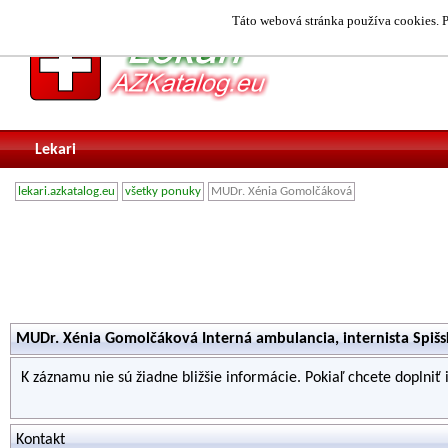
Táto webová stránka používa cookies. P
Lekari
lekari.azkatalog.eu
všetky ponuky
MUDr. Xénia Gomolčáková
MUDr. Xénia Gomolčáková Interná ambulancia, internista Spiš
K záznamu nie sú žiadne bližšie informácie. Pokiaľ chcete doplniť
Kontakt